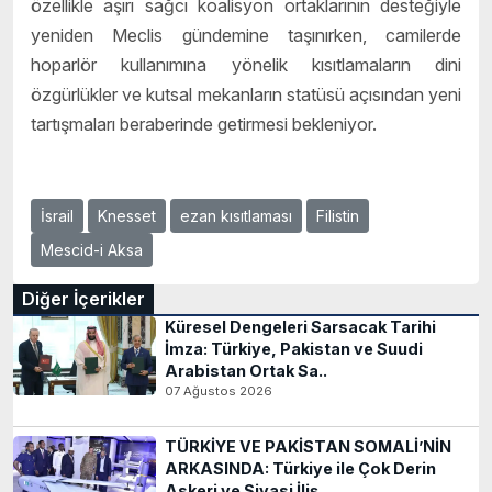
özellikle aşırı sağcı koalisyon ortaklarının desteğiyle
yeniden Meclis gündemine taşınırken, camilerde
hoparlör kullanımına yönelik kısıtlamaların dini
özgürlükler ve kutsal mekanların statüsü açısından yeni
tartışmaları beraberinde getirmesi bekleniyor.
İsrail
Knesset
ezan kısıtlaması
Filistin
Mescid-i Aksa
Diğer İçerikler
Küresel Dengeleri Sarsacak Tarihi
İmza: Türkiye, Pakistan ve Suudi
Arabistan Ortak Sa..
07 Ağustos 2026
TÜRKİYE VE PAKİSTAN SOMALİ’NİN
ARKASINDA: Türkiye ile Çok Derin
Askeri ve Siyasi İliş..