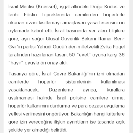
İsrail Meclisi (Knesset), işgal altındaki Doğu Kudüs ve
tarihi Filistin topraklarında camilerden hoparlörle
okunan ezanı kısıtlamayı amaçlayan yasa tasarısını ön
oylamada kabul etti. İsrail basınında yer alan bilgilere
göre, aşırı sağcı Ulusal Güvenlik Bakanı Itamar Ben-
Gvir'in partisi Yahudi Gücü'nden milletvekili Zvika Fogel
tarafından hazırlanan tasarı, 50 "evet" oyuna karşı 36
"hayır" oyuyla ön onay aldı.
Tasarıya göre, İsrail Çevre Bakanlığı'nın izni olmadan
camilerde hoparlör sistemlerinin kullanılması
yasaklanacak. Düzenleme ayrıca, kurallara
uyulmaması halinde İsrail polisine camilere girme,
hoparlör kullanımını durdurma ve para cezası uygulama
yetkisi verilmesini öngörüyor. Bakanlığın hangi kriterlere
göre izin vereceğine ilişkin ayrıntıların ise tasarıda açık
şekilde yer almadığı belirtildi.