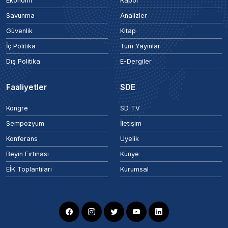
Ekonomi
Rapor
Savunma
Analizler
Güvenlik
Kitap
İç Politika
Tüm Yayınlar
Dış Politika
E-Dergiler
Faaliyetler
SDE
Kongre
SD TV
Sempozyum
İletişim
Konferans
Üyelik
Beyin Fırtınası
Künye
EİK Toplantıları
Kurumsal