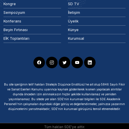
Kongre
SD TV
Sempozyum
İletişim
Konferans
Üyelik
Beyin Fırtınası
Künye
EİK Toplantıları
Kurumsal
Bu site içeriğinin telif hakları Stratejik Düşünce Enstitüsü’ne ait olup 5846 Sayılı Fikir
ve Sanat Eserleri Kanunu uyarınca kaynak gösterilerek kısmen yapılacak alıntılar
dışında önceden izin alınmaksızın hiçbir şekilde kullanılamaz ve yeniden
yayımlanamaz. Bu sitede yer alan SDE'nin kurumsal bilgileri ile SDE Akademik
Personeli'nin çalışmaları dışındaki diğer görüş ve değerlendirmeler, yalnızca yazarının
düşüncelerini yansıtmaktadır; SDE'nin kurumsal görüşünü temsil etmemektedir.
Tüm hakları SDE'ye aittir.