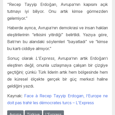
“Recep Tayyip Erdoğan, Avrupa’nın kapısını açık
tutmayı iyi biliyor. Onu artık kimse görmezden
gelemiyor.”
Haberde ayrıca, Avrupa’nın demokrasi ve insan hakları
eleştirilerinin “etkisini yitirdiği” belirtildi. Yazıya göre,
Batı’nın bu alandaki söylemleri “bayatladı” ve “kimse
bu kartı ciddiye almıyor.”
Sonuç olarak
L’Express
, Avrupa’nın artık Erdoğan’ı
eleştiren değil, onunla uzlaşmaya çalışan bir çizgiye
geçtiğini; çünkü Türk liderin artık hem bölgesinde hem
de küresel ölçekte gerçek bir güç merkezi haline
geldiğini yazdı.
Kaynak:
Face à Recep Tayyip Erdogan, l’Europe ne
doit pas trahir les démocrates turcs – L'Express
Avrupa
Türkiye
L’Express