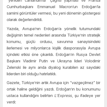
“yeniden canlandırma” çağrısı yapması ve Fransa
Cumhurbaşkanı Emmanuel Macron’un Erdoğan’la
samimi görüntüler vermesi, bu yeni dönemin göstergesi
olarak değerlendirildi.
Yazıda, Avrupa’nın Erdoğan’a yönelik tutumundaki
değişimin temel nedenleri arasında Türkiye’nin stratejik
konumu, güçlü ordusu, savunma sanayisindeki
ilerlemesi ve milyonlarca kişilik diasporasıyla Avrupa
içindeki etkisi öne çıkarıldı. Erdoğan’ın Rusya Devlet
Başkanı Vladimir Putin ve Ukrayna lideri Volodimir
Zelenski ile aynı anda diyalog kurabilen az sayıdaki
liderden biri olduğu hatırlatıldı.
Gazete, Türkiye’nin artık Avrupa için “vazgeçilmez” bir
ortak haline geldiğini yazdı. Erdoğan’ın bu konumunu
ustaca kullandığını belirten
L’Express
, şu ifadeye yer
verdi: