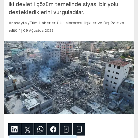
iki devletli çözüm temelinde siyasi bir yolu
desteklediklerini vurguladılar.
/
Anasayfa
/
Tüm Haberler
Uluslararası İlişkiler ve Dış Politika
editör1 | 09 Ağustos 2025