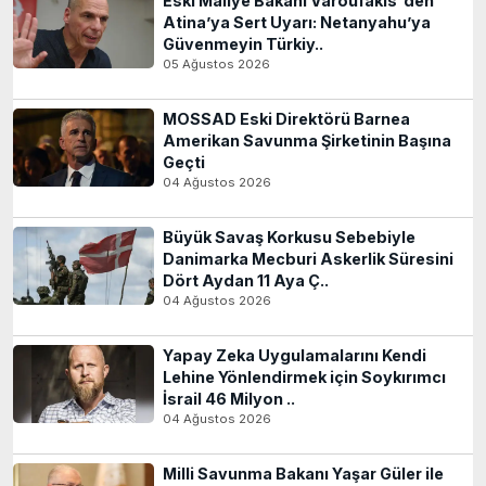
Eski Maliye Bakanı Varoufakis'den
Atina’ya Sert Uyarı: Netanyahu’ya
Güvenmeyin Türkiy..
05 Ağustos 2026
MOSSAD Eski Direktörü Barnea
Amerikan Savunma Şirketinin Başına
Geçti
04 Ağustos 2026
Büyük Savaş Korkusu Sebebiyle
Danimarka Mecburi Askerlik Süresini
Dört Aydan 11 Aya Ç..
04 Ağustos 2026
Yapay Zeka Uygulamalarını Kendi
Lehine Yönlendirmek için Soykırımcı
İsrail 46 Milyon ..
04 Ağustos 2026
Milli Savunma Bakanı Yaşar Güler ile