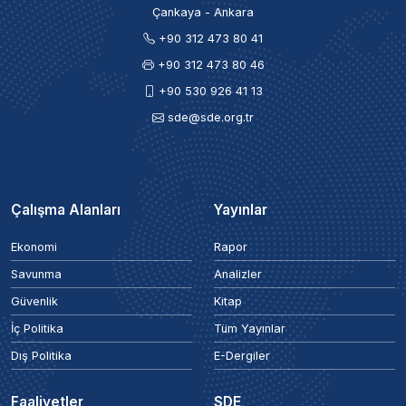
Çankaya - Ankara
+90 312 473 80 41
+90 312 473 80 46
+90 530 926 41 13
sde@sde.org.tr
Çalışma Alanları
Yayınlar
Ekonomi
Rapor
Savunma
Analizler
Güvenlik
Kitap
İç Politika
Tüm Yayınlar
Dış Politika
E-Dergiler
Faaliyetler
SDE