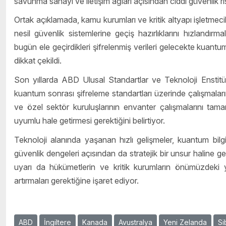
savunma sanayi ve iletişim ağları açısından ciddi güvenlik ris
Ortak açıklamada, kamu kurumları ve kritik altyapı işletmeci
nesil güvenlik sistemlerine geçiş hazırlıklarını hızlandırm
bugün ele geçirdikleri şifrelenmiş verileri gelecekte kuant
dikkat çekildi.
Son yıllarda ABD Ulusal Standartlar ve Teknoloji Enstitü
kuantum sonrası şifreleme standartları üzerinde çalışmalar
ve özel sektör kuruluşlarının envanter çalışmalarını tama
uyumlu hale getirmesi gerektiğini belirtiyor.
Teknoloji alanında yaşanan hızlı gelişmeler, kuantum bilgis
güvenlik dengeleri açısından da stratejik bir unsur haline ge
uyarı da hükümetlerin ve kritik kurumların önümüzdeki yılla
artırmaları gerektiğine işaret ediyor.
ABD
İngiltere
Kanada
Avustralya
Yeni Zelanda
Si