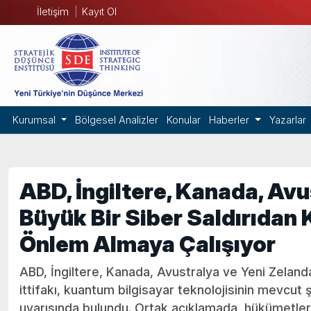
İletişim
Kayıt Ol
Kurumsal
Bölgesel Analizler
Konular
Haberler
Yazarlar
ABD, İngiltere, Kanada, Avu
Büyük Bir Siber Saldırıdan
Önlem Almaya Çalışıyor
ABD, İngiltere, Kanada, Avustralya ve Yeni Zeland
ittifakı, kuantum bilgisayar teknolojisinin mevcut 
uyarısında bulundu. Ortak açıklamada, hükümetler v