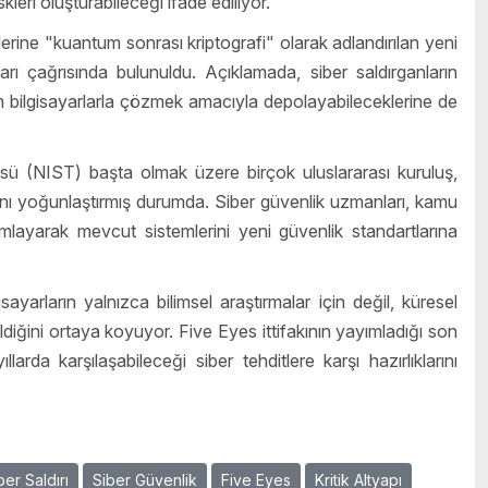
kleri oluşturabileceği ifade ediliyor.
lerine "kuantum sonrası kriptografi" olarak adlandırılan yeni
aları çağrısında bulunuldu. Açıklamada, siber saldırganların
um bilgisayarlarla çözmek amacıyla depolayabileceklerine de
sü (NIST) başta olmak üzere birçok uluslararası kuruluş,
ını yoğunlaştırmış durumda. Siber güvenlik uzmanları, kamu
mlayarak mevcut sistemlerini yeni güvenlik standartlarına
ayarların yalnızca bilimsel araştırmalar için değil, küresel
ldiğini ortaya koyuyor. Five Eyes ittifakının yayımladığı son
rda karşılaşabileceği siber tehditlere karşı hazırlıklarını
ber Saldırı
Siber Güvenlik
Five Eyes
Kritik Altyapı