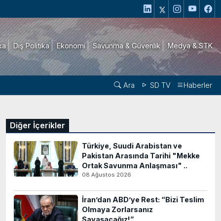
ika
Dış Politika
Ekonomi
Savunma & Güvenlik
Medya & STK
Ara
SD TV
Haberler
Diğer İçerikler
Türkiye, Suudi Arabistan ve
Pakistan Arasında Tarihi "Mekke
Ortak Savunma Anlaşması" ..
08 Ağustos 2026
İran’dan ABD’ye Rest: “Bizi Teslim
Olmaya Zorlarsanız
Savaşacağız!”