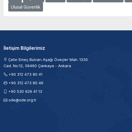
Ulusal Güvenlik
İletişim Bilgilerimiz
Çetin Emeç Bulvarı Aşağı Öveçler Mah. 1330.
Cad. No:12, 06460 Çankaya - Ankara
+90 312 473 80 41
+90 312 473 80 46
+90 530 926 41 13
sde@sde.org.tr