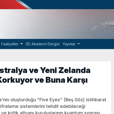
İç Polit
Faaliyetler
SD Akademi Dergisi
Yayınlar
stralya ve Yeni Zelanda
 Korkuyor ve Buna Karşı
a'nın oluşturduğu "Five Eyes" (Beş Göz) istihbarat
şifreleme sistemlerini tehdit edebileceği
e kritik altyapı kuruluşlarının kuantum sonrası