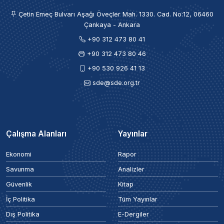
Çetin Emeç Bulvarı Aşağı Öveçler Mah. 1330. Cad. No:12, 06460
Çankaya - Ankara
+90 312 473 80 41
+90 312 473 80 46
+90 530 926 41 13
sde@sde.org.tr
Çalışma Alanları
Yayınlar
Ekonomi
Rapor
Savunma
Analizler
Güvenlik
Kitap
İç Politika
Tüm Yayınlar
Dış Politika
E-Dergiler