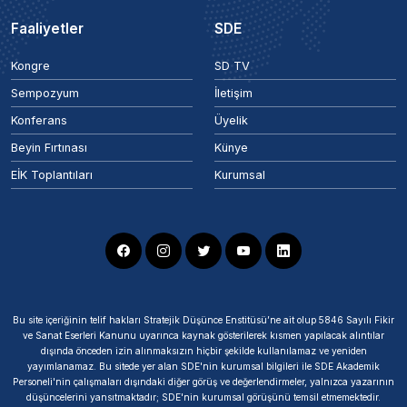
Faaliyetler
SDE
Kongre
SD TV
Sempozyum
İletişim
Konferans
Üyelik
Beyin Fırtınası
Künye
EİK Toplantıları
Kurumsal
Bu site içeriğinin telif hakları Stratejik Düşünce Enstitüsü’ne ait olup 5846 Sayılı Fikir
ve Sanat Eserleri Kanunu uyarınca kaynak gösterilerek kısmen yapılacak alıntılar
dışında önceden izin alınmaksızın hiçbir şekilde kullanılamaz ve yeniden
yayımlanamaz. Bu sitede yer alan SDE'nin kurumsal bilgileri ile SDE Akademik
Personeli'nin çalışmaları dışındaki diğer görüş ve değerlendirmeler, yalnızca yazarının
düşüncelerini yansıtmaktadır; SDE'nin kurumsal görüşünü temsil etmemektedir.