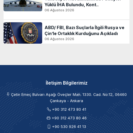
Yüklü İHA Bulundu, Kont..
06 Ağustos 2026
ABD/ FBI, Bazı Suçlarla İlgili Rusya ve
Çin’le Ortaklık Kurduğunu Açıkladı
06 Ağustos 2026
İletişim Bilgilerimiz
Çetin Emeç Bulvarı Aşağı Öveçler Mah. 1330. Cad. No:12, 06460
Çankaya - Ankara
+90 312 473 80 41
+90 312 473 80 46
+90 530 926 41 13