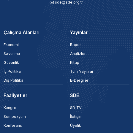
sde@sde.org.tr
Çalışma Alanları
Yayınlar
Ekonomi
Rapor
Savunma
Analizler
Güvenlik
Kitap
İç Politika
Tüm Yayınlar
Dış Politika
E-Dergiler
Faaliyetler
SDE
Kongre
SD TV
Sempozyum
İletişim
Konferans
Üyelik