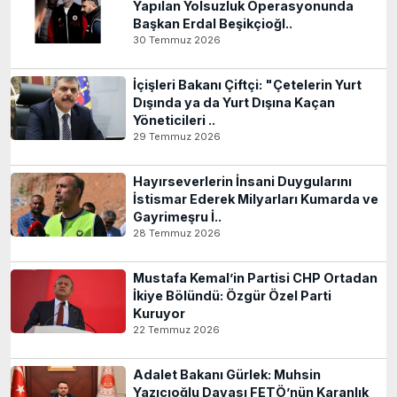
Yapılan Yolsuzluk Operasyonunda
Başkan Erdal Beşikçioğl..
30 Temmuz 2026
İçişleri Bakanı Çiftçi: "Çetelerin Yurt
Dışında ya da Yurt Dışına Kaçan
Yöneticileri ..
29 Temmuz 2026
Hayırseverlerin İnsani Duygularını
İstismar Ederek Milyarları Kumarda ve
Gayrimeşru İ..
28 Temmuz 2026
Mustafa Kemal’in Partisi CHP Ortadan
İkiye Bölündü: Özgür Özel Parti
Kuruyor
22 Temmuz 2026
Adalet Bakanı Gürlek: Muhsin
Yazıcıoğlu Davası FETÖ’nün Karanlık