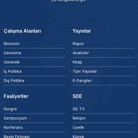
Çalışma Alanları
Yayınlar
Ekonomi
Rapor
Savunma
Analizler
Güvenlik
Kitap
İç Politika
Tüm Yayınlar
Dış Politika
E-Dergiler
Faaliyetler
SDE
Kongre
SD TV
Sempozyum
İletişim
Konferans
Üyelik
Beyin Fırtınası
Künye