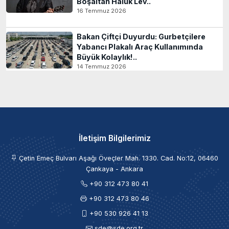
Boşaltan Haluk Lev..
16 Temmuz 2026
Bakan Çiftçi Duyurdu: Gurbetçilere
Yabancı Plakalı Araç Kullanımında
Büyük Kolaylık!..
14 Temmuz 2026
İletişim Bilgilerimiz
Çetin Emeç Bulvarı Aşağı Öveçler Mah. 1330. Cad. No:12, 06460
Çankaya - Ankara
+90 312 473 80 41
+90 312 473 80 46
+90 530 926 41 13
sde@sde.org.tr