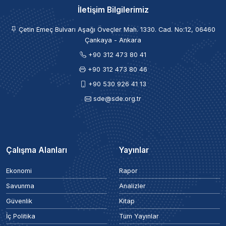
İletişim Bilgilerimiz
Çetin Emeç Bulvarı Aşağı Öveçler Mah. 1330. Cad. No:12, 06460
Çankaya - Ankara
+90 312 473 80 41
+90 312 473 80 46
+90 530 926 41 13
sde@sde.org.tr
Çalışma Alanları
Yayınlar
Ekonomi
Rapor
Savunma
Analizler
Güvenlik
Kitap
İç Politika
Tüm Yayınlar