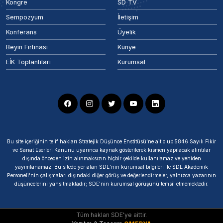
Kongre
SD TV
Sempozyum
İletişim
Konferans
Üyelik
Beyin Fırtınası
Künye
EİK Toplantıları
Kurumsal
Bu site içeriğinin telif hakları Stratejik Düşünce Enstitüsü’ne ait olup 5846 Sayılı Fikir
ve Sanat Eserleri Kanunu uyarınca kaynak gösterilerek kısmen yapılacak alıntılar
dışında önceden izin alınmaksızın hiçbir şekilde kullanılamaz ve yeniden
yayımlanamaz. Bu sitede yer alan SDE'nin kurumsal bilgileri ile SDE Akademik
Personeli'nin çalışmaları dışındaki diğer görüş ve değerlendirmeler, yalnızca yazarının
düşüncelerini yansıtmaktadır; SDE'nin kurumsal görüşünü temsil etmemektedir.
Tüm hakları SDE'ye aittir.