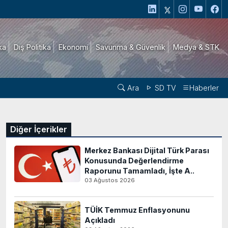
ika
Dış Politika
Ekonomi
Savunma & Güvenlik
Medya & STK
Ara
SD TV
Haberler
Diğer İçerikler
Merkez Bankası Dijital Türk Parası
Konusunda Değerlendirme
Raporunu Tamamladı, İşte A..
03 Ağustos 2026
TÜİK Temmuz Enflasyonunu
Açıkladı