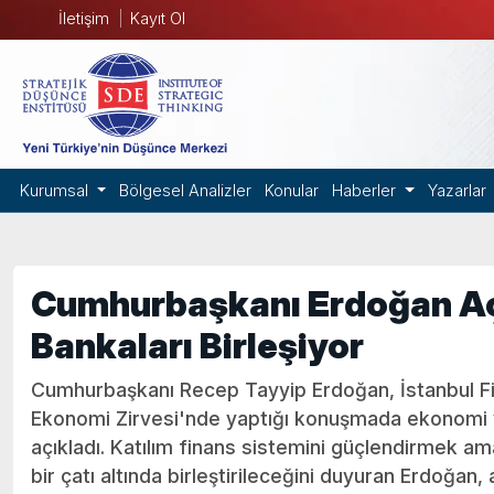
İletişim
Kayıt Ol
Kurumsal
Bölgesel Analizler
Konular
Haberler
Yazarlar
Cumhurbaşkanı Erdoğan Açı
Bankaları Birleşiyor
Cumhurbaşkanı Recep Tayyip Erdoğan, İstanbul F
Ekonomi Zirvesi'nde yaptığı konuşmada ekonomi ve
açıkladı. Katılım finans sistemini güçlendirmek ama
bir çatı altında birleştirileceğini duyuran Erdoğa