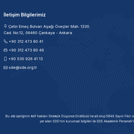
İletişim Bilgilerimiz
Çetin Emeç Bulvarı Aşağı Öveçler Mah. 1330.
Cad. No:12, 06460 Çankaya - Ankara
+90 312 473 80 41
+90 312 473 80 46
+90 530 926 41 13
sde@sde.org.tr
Bu site içeriğinin telif hakları Stratejik Düşünce Enstitüsü’ne ait olup 5846 Sayılı Fik
yer alan SDE'nin kurumsal bilgileri ile SDE Akademik Personeli'