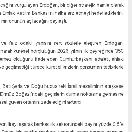
acağını vurgulayan Erdoğan, bir diğer stratejik hamle olarak
n Emlak Katılım Bankası'nı halka arz etmeyi hedeflediklerini,
ın önünün açılacağını paylaştı.
 faiz odaklı yapısını sert sözlerle eleştiren Erdoğan,
lunarak küresel borçluluğun 2026 yılının ilk çeyreğinde 350
rülemez olduğunu ifade eden Cumhurbaşkanı, adaleti, ahlakı
a geçilmediği sürece küresel krizlerin pansuman tedbirlerle
 Batı Şeria ve Doğu Kudüs'teki İsrail mezaliminin ateşkese
 Hürmüz Boğazı'ndaki geçişlerin durma noktasına gelmesine
üresel güven ortamını zedelediğini aktardı.
lyon lirayı aşarak bankacılık sektöründeki payını yüzde 9,5'e