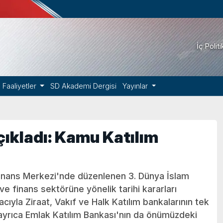
İç Polit
Faaliyetler
SD Akademi Dergisi
Yayınlar
kladı: Kamu Katılım
inans Merkezi'nde düzenlenen 3. Dünya İslam
 finans sektörüne yönelik tarihi kararları
cıyla Ziraat, Vakıf ve Halk Katılım bankalarının tek
n, ayrıca Emlak Katılım Bankası'nın da önümüzdeki