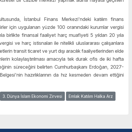
i küresel bir cazibe merkezi yapmak adına hayata geçirilen
usunda, İstanbul Finans Merkezi'ndeki katılım finans
elirler için uygulanan yüzde 100 oranındaki kurumlar vergisi
a birlikte finansal faaliyet harç muafiyeti 5 yıldan 20 yıla
isi ve harç istisnaları ile nitelikli uluslararası çalışanlara
tlerin transit ticaret ve yurt dışı aracılık faaliyetlerinden elde
emlerin kolaylaştırılması amacıyla tek durak ofis de iki hafta
teğinin süreceğini belirten Cumhurbaşkanı Erdoğan, 2027-
lgesi'nin hazırlıklarının da hız kesmeden devam ettiğini
3. Dünya İslam Ekonomi Zirvesi
Emlak Katılım Halka Arz