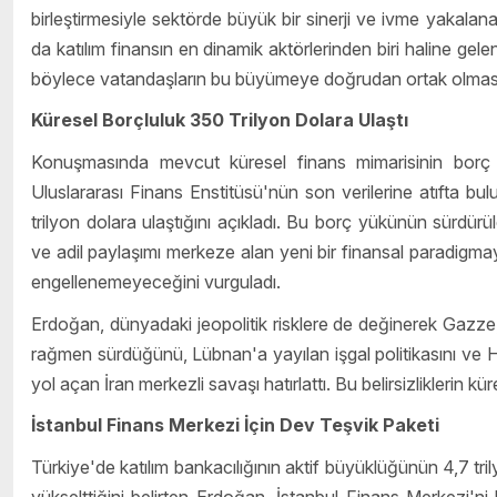
birleştirmesiyle sektörde büyük bir sinerji ve ivme yakalan
da katılım finansın en dinamik aktörlerinden biri haline gele
böylece vatandaşların bu büyümeye doğrudan ortak olmasın
Küresel Borçluluk 350 Trilyon Dolara Ulaştı
Konuşmasında mevcut küresel finans mimarisinin borç ve
Uluslararası Finans Enstitüsü'nün son verilerine atıfta bu
trilyon dolara ulaştığını açıkladı. Bu borç yükünün sürdü
ve adil paylaşımı merkeze alan yeni bir finansal paradigmay
engellenemeyeceğini vurguladı.
Erdoğan, dünyadaki jeopolitik risklere de değinerek Gazze,
rağmen sürdüğünü, Lübnan'a yayılan işgal politikasını ve
yol açan İran merkezli savaşı hatırlattı. Bu belirsizliklerin k
İstanbul Finans Merkezi İçin Dev Teşvik Paketi
Türkiye'de katılım bankacılığının aktif büyüklüğünün 4,7 tri