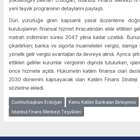
yükselttiğini belirten Erdoğan, İstanbul Finans Merkezi'n
yeni teşvik programının detaylarını paylaştı.
Dün yürürlüğe giren kapsamlı yasal düzenleme doğrult
kuruluşlarının finansal hizmet ihracatından elde ettikleri g
matrah indiriminin süresi 2047 yılına kadar uzatıldı. Bununl
çıkarılırken; banka ve sigorta muameleleri vergisi, damga verg
yönelik gelir vergisi avantajları da devreye alındı. Ayrıca şirke
ettikleri gelirler kurumlar vergisinin dışında tutulurken, işl
önce hizmete açıldı. Hükümetin katılım finansa olan des
2030 dönemini kapsayacak olan Katılım Finans Strateji Be
sözlerine ekledi.
Cumhurbaşkanı Erdoğan
Kamu Katılım Bankaları Birleşmesi
İstanbul Finans Merkezi Teşvikleri