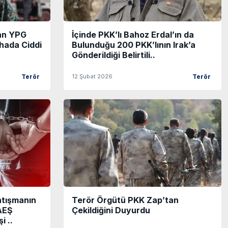
nan YPG
İçinde PKK’lı Bahoz Erdal’ın da
hada Ciddi
Bulunduğu 200 PKK’lının Irak’a
Gönderildiği Belirtili..
12 Şubat 2026
Terör
Terör
atışmanın
Terör Örgütü PKK Zap’tan
AEŞ
Çekildiğini Duyurdu
i ..