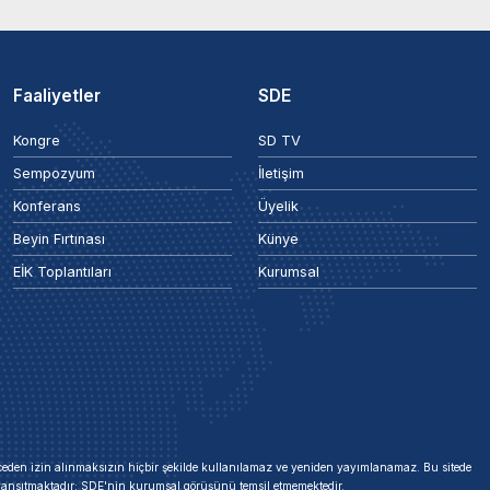
Faaliyetler
SDE
Kongre
SD TV
Sempozyum
İletişim
Konferans
Üyelik
Beyin Fırtınası
Künye
EİK Toplantıları
Kurumsal
 önceden izin alınmaksızın hiçbir şekilde kullanılamaz ve yeniden yayımlanamaz. Bu sitede
i yansıtmaktadır; SDE'nin kurumsal görüşünü temsil etmemektedir.