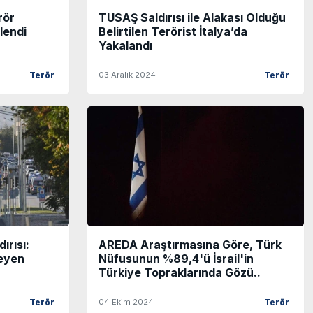
rör
TUSAŞ Saldırısı ile Alakası Olduğu
lendi
Belirtilen Terörist İtalya’da
Yakalandı
03 Aralık 2024
Terör
Terör
ırısı:
AREDA Araştırmasına Göre, Türk
meyen
Nüfusunun %89,4'ü İsrail'in
Türkiye Topraklarında Gözü..
04 Ekim 2024
Terör
Terör