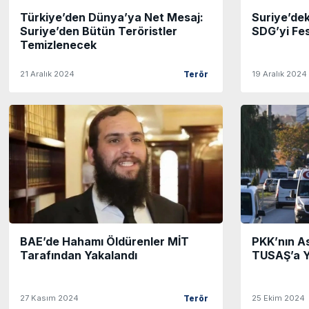
Türkiye’den Dünya’ya Net Mesaj:
Suriye’dek
Suriye’den Bütün Teröristler
SDG’yi Fe
Temizlenecek
21 Aralık 2024
19 Aralık 2024
Terör
BAE’de Hahamı Öldürenler MİT
PKK’nın A
Tarafından Yakalandı
TUSAŞ’a Ya
27 Kasım 2024
25 Ekim 2024
Terör