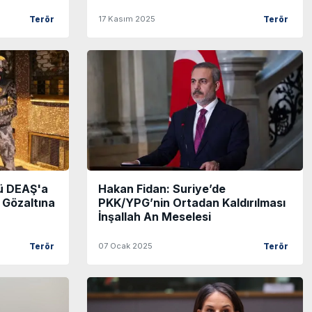
17 Kasım 2025
Terör
Terör
tü DEAŞ'a
Hakan Fidan: Suriye’de
 Gözaltına
PKK/YPG’nin Ortadan Kaldırılması
İnşallah An Meselesi
07 Ocak 2025
Terör
Terör