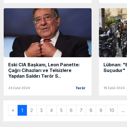
Eski CIA Başkanı, Leon Panette:
Lübnan: "B
Çağrı Cihazları ve Telsizlere
Suçudur"
Yapılan Saldırı Terör S..
24 Eylül 2024
18 Eylül 2024
Terör
«
1
2
3
4
5
6
7
8
9
10
...