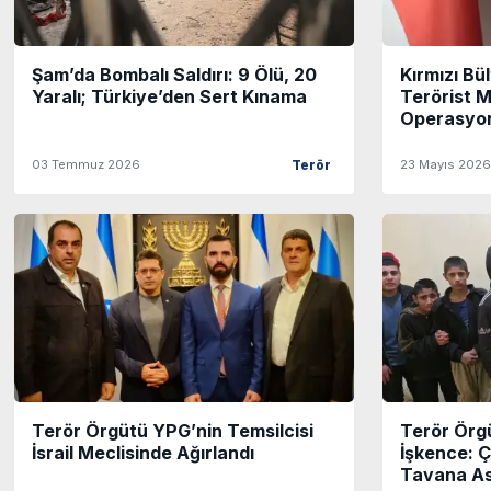
Şam’da Bombalı Saldırı: 9 Ölü, 20
Kırmızı Bü
Yaralı; Türkiye’den Sert Kınama
Terörist M
Operasyon
03 Temmuz 2026
23 Mayıs 2026
Terör
Terör Örgütü YPG’nin Temsilcisi
Terör Örg
İsrail Meclisinde Ağırlandı
İşkence: Ç
Tavana Asıp