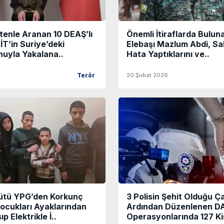
ltenle Aranan 10 DEAŞ’lı
Önemli İtiraflarda Bulu
İT’in Suriye’deki
Elebaşı Mazlum Abdi, Sa
uyla Yakalana..
Hata Yaptıklarını ve..
20 Şubat 2026
Terör
ütü YPG’den Korkunç
3 Polisin Şehit Olduğu Ç
ocukları Ayaklarından
Ardından Düzenlenen D
 Elektrikle İ..
Operasyonlarında 127 Kiş