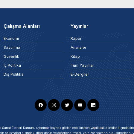
Çalışma Alanları
Yayınlar
Ekonomi
Rapor
Savunma
Analizler
Güvenlik
Kitap
İç Politika
Tüm Yayınlar
Dış Politika
E-Dergiler
ir ve Sanat Eserleri Kanunu uyarınca kaynak gösterilerek kısmen yapılacak alıntılar dışında
nin çalışmaları dışındaki diğer görüş ve değerlendirmeler, yalnızca yazarının düşüncelerin