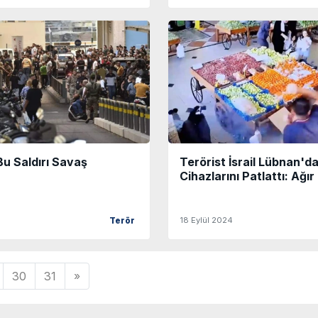
u Saldırı Savaş
Terörist İsrail Lübnan'd
Cihazlarını Patlattı: Ağır
18 Eylül 2024
Terör
30
31
»