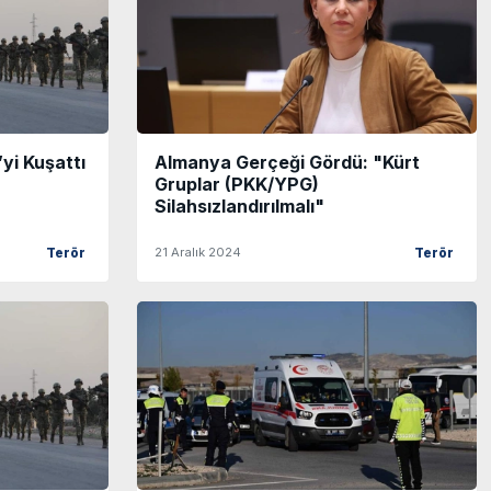
yi Kuşattı
Almanya Gerçeği Gördü: "Kürt
Gruplar (PKK/YPG)
Silahsızlandırılmalı"
21 Aralık 2024
Terör
Terör