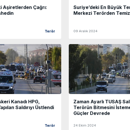
i Aşiretlerden Çağrı:
Suriye’deki En Büyük Te
shedin
Merkezi Terörden Temiz
09 Aralık 2024
Terör
skeri Kanadı HPG,
Zaman Ayarlı TUSAŞ Sald
pılan Saldırıyı Üstlendi
Terörün Bitmesini İste
Güçler Devrede
24 Ekim 2024
Terör