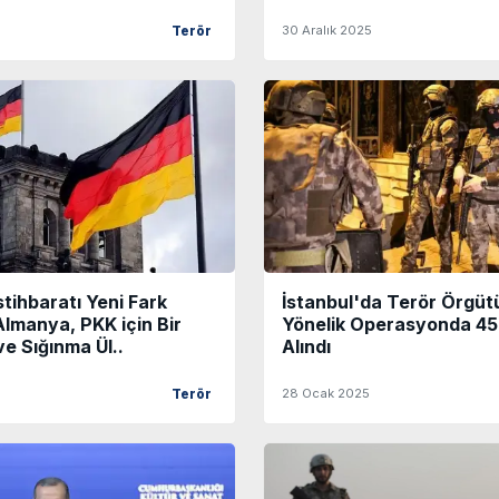
30 Aralık 2025
Terör
tihbaratı Yeni Fark
İstanbul'da Terör Örgü
“Almanya, PKK için Bir
Yönelik Operasyonda 45
e Sığınma Ül..
Alındı
28 Ocak 2025
Terör