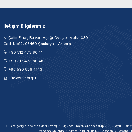
İletişim Bilgilerimiz
Çetin Emeç Bulvarı Aşağı Öveçler Mah. 1330.
Cad. No:12, 06460 Çankaya - Ankara
+90 312 473 80 41
+90 312 473 80 46
+90 530 926 41 13
sde@sde.org.tr
Bu site içeriğinin telif hakları Stratejik Düşünce Enstitüsü’ne ait olup 5846 Sayılı Fik
yer alan SDE'nin kurumsal bilgileri ile SDE Akademik Personeli'