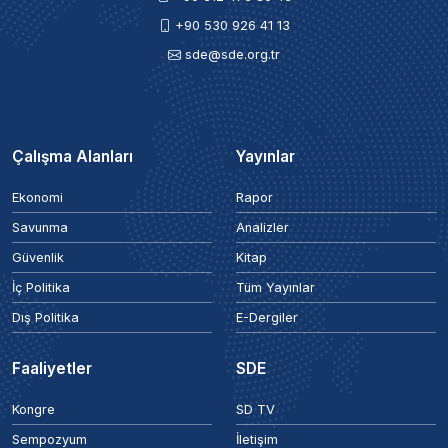
+90 530 926 41 13
sde@sde.org.tr
Çalışma Alanları
Yayınlar
Ekonomi
Rapor
Savunma
Analizler
Güvenlik
Kitap
İç Politika
Tüm Yayınlar
Dış Politika
E-Dergiler
Faaliyetler
SDE
Kongre
SD TV
Sempozyum
İletişim