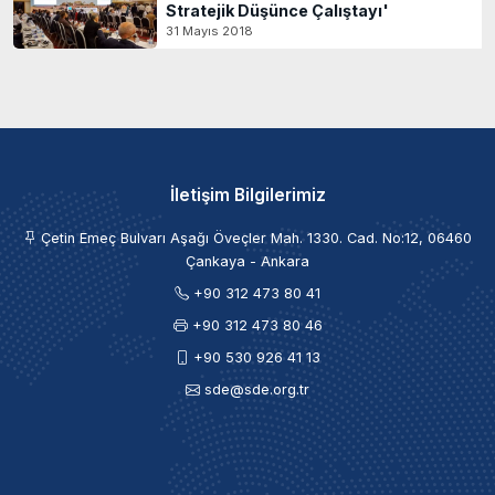
Stratejik Düşünce Çalıştayı'
31 Mayıs 2018
İletişim Bilgilerimiz
Çetin Emeç Bulvarı Aşağı Öveçler Mah. 1330. Cad. No:12, 06460
Çankaya - Ankara
+90 312 473 80 41
+90 312 473 80 46
+90 530 926 41 13
sde@sde.org.tr