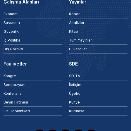
Çalışma Alanları
Yayınlar
Ekonomi
Rapor
Savunma
Analizler
Güvenlik
Kitap
İç Politika
Tüm Yayınlar
Dış Politika
E-Dergiler
Faaliyetler
SDE
Kongre
SD TV
Sempozyum
İletişim
Konferans
Üyelik
Beyin Fırtınası
Künye
EİK Toplantıları
Kurumsal