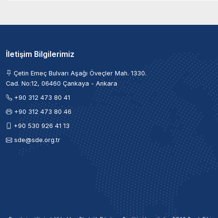
İletişim Bilgilerimiz
Çetin Emeç Bulvarı Aşağı Öveçler Mah. 1330.
Cad. No:12, 06460 Çankaya - Ankara
+90 312 473 80 41
+90 312 473 80 46
+90 530 926 41 13
sde@sde.org.tr