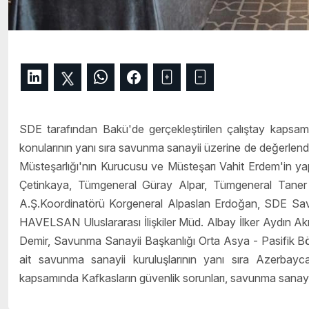
SDE tarafından Bakü'de gerçekleştirilen çalıştay kapsam
konularının yanı sıra savunma sanayii üzerine de değerlen
Müsteşarlığı'nın Kurucusu ve Müsteşarı Vahit Erdem'in y
Çetinkaya, Tümgeneral Güray Alpar, Tümgeneral Taner 
A.Ş.Koordinatörü Korgeneral Alpaslan Erdoğan, SDE Savu
HAVELSAN Uluslararası İlişkiler Müd. Albay İlker Aydın Akı
Demir, Savunma Sanayii Başkanlığı Orta Asya - Pasifik
ait savunma sanayii kuruluşlarının yanı sıra Azerbayca
kapsamında Kafkasların güvenlik sorunları, savunma sanayii ve 