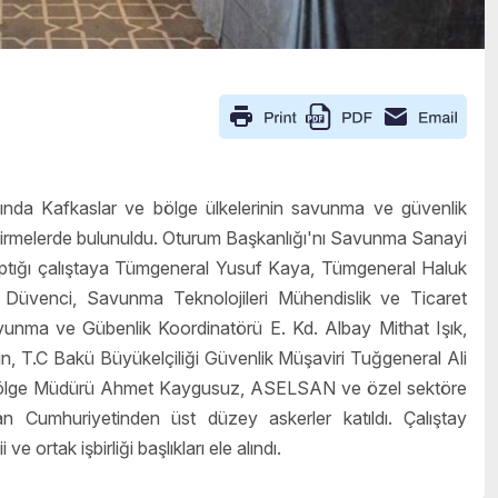
ında Kafkaslar ve bölge ülkelerinin savunma ve güvenlik
dirmelerde bulunuldu. Oturum Başkanlığı'nı Savunma Sanayi
aptığı çalıştaya Tümgeneral Yusuf Kaya, Tümgeneral Haluk
Düvenci, Savunma Teknolojileri Mühendislik ve Ticaret
nma ve Gübenlik Koordinatörü E. Kd. Albay Mithat Işık,
n, T.C Bakü Büyükelçiliği Güvenlik Müşaviri Tuğgeneral Ali
 Bölge Müdürü Ahmet Kaygusuz, ASELSAN ve özel sektöre
n Cumhuriyetinden üst düzey askerler katıldı. Çalıştay
ortak işbirliği başlıkları ele alındı.