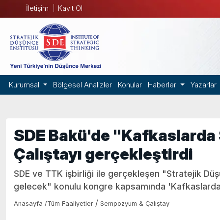
İletişim
Kayıt Ol
Kurumsal
Bölgesel Analizler
Konular
Haberler
Yazarlar
SDE Bakü'de "Kafkaslarda 
Çalıştayı gerçekleştirdi
SDE ve TTK işbirliği ile gerçekleşen "Stratejik Dü
gelecek" konulu kongre kapsamında 'Kafkaslarda Sa
/
Anasayfa
/
Tüm Faaliyetler
Sempozyum & Çalıştay