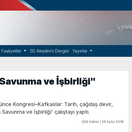
İç Polit
Faaliyetler
SD Akademi Dergisi
Yayınlar
Savunma ve İşbirliği"
șünce Kongresi–Kafkaslar: Tarih, çağdaș devir,
vunma ve İşbirliği' çalıştayı yaptı.
SDE Editör | 28 Eylül 2018