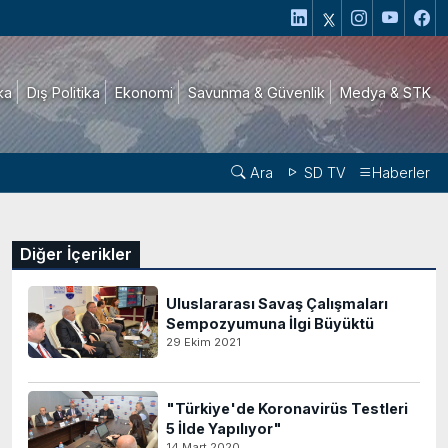
ika
Dış Politika
Ekonomi
Savunma & Güvenlik
Medya & STK
Ara
SD TV
Haberler
Diğer İçerikler
Uluslararası Savaş Çalışmaları
Sempozyumuna İlgi Büyüktü
29 Ekim 2021
"Türkiye'de Koronavirüs Testleri
5 İlde Yapılıyor"
14 Mart 2020