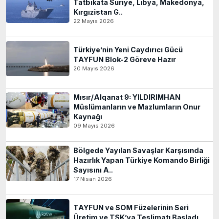
Tatbikata Suriye, Libya, Makedonya,
Kırgızistan G..
22 Mayıs 2026
Türkiye’nin Yeni Caydırıcı Gücü
TAYFUN Blok-2 Göreve Hazır
20 Mayıs 2026
Mısır/Alqanat 9: YILDIRIMHAN
Müslümanların ve Mazlumların Onur
Kaynağı
09 Mayıs 2026
Bölgede Yayılan Savaşlar Karşısında
Hazırlık Yapan Türkiye Komando Birliği
Sayısını A..
17 Nisan 2026
TAYFUN ve SOM Füzelerinin Seri
Üretim ve TSK’ya Teslimatı Başladı