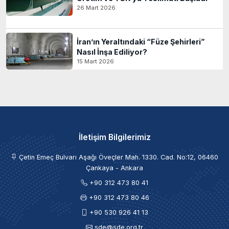
26 Mart 2026
İran’ın Yeraltındaki “Füze Şehirleri”
Nasıl İnşa Ediliyor?
15 Mart 2026
İletişim Bilgilerimiz
Çetin Emeç Bulvarı Aşağı Öveçler Mah. 1330. Cad. No:12, 06460
Çankaya - Ankara
+90 312 473 80 41
+90 312 473 80 46
+90 530 926 41 13
sde@sde.org.tr