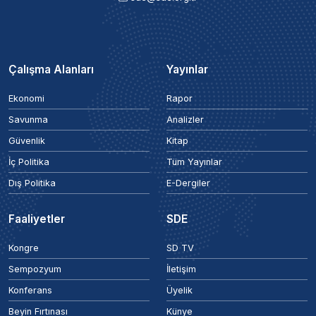
Çalışma Alanları
Yayınlar
Ekonomi
Rapor
Savunma
Analizler
Güvenlik
Kitap
İç Politika
Tüm Yayınlar
Dış Politika
E-Dergiler
Faaliyetler
SDE
Kongre
SD TV
Sempozyum
İletişim
Konferans
Üyelik
Beyin Fırtınası
Künye