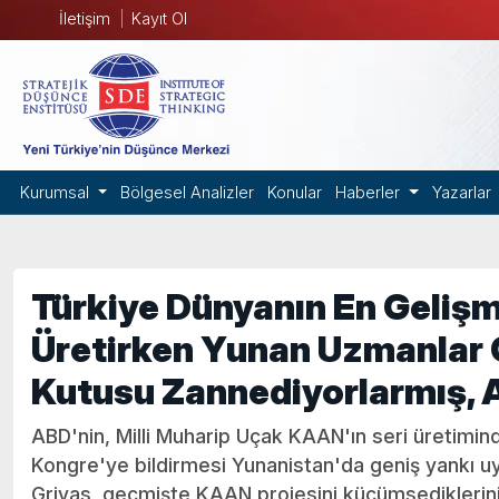
İletişim
Kayıt Ol
Kurumsal
Bölgesel Analizler
Konular
Haberler
Yazarlar
Türkiye Dünyanın En Gelişm
Üretirken Yunan Uzmanlar 
Kutusu Zannediyorlarmış, 
ABD'nin, Milli Muharip Uçak KAAN'ın seri üretiminde
Kongre'ye bildirmesi Yunanistan'da geniş yankı u
Grivas, geçmişte KAAN projesini küçümsediklerini be