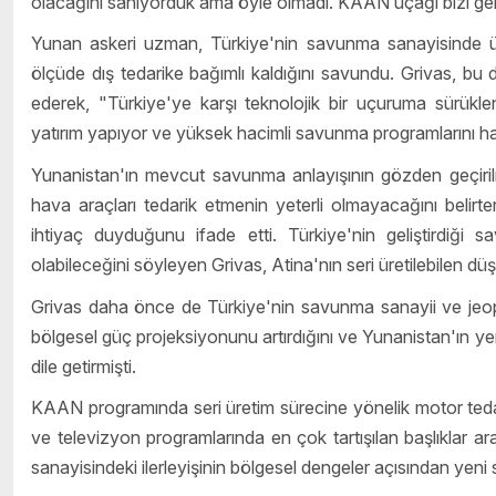
olacağını sanıyorduk ama öyle olmadı. KAAN uçağı bizi gerçek
Yunan askeri uzman, Türkiye'nin savunma sanayisinde üreti
ölçüde dış tedarike bağımlı kaldığını savundu. Grivas, bu du
ederek, "Türkiye'ye karşı teknolojik bir uçuruma sürükle
yatırım yapıyor ve yüksek hacimli savunma programlarını h
Yunanistan'ın mevcut savunma anlayışının gözden geçirilme
hava araçları tedarik etmenin yeterli olmayacağını belirte
ihtiyaç duyduğunu ifade etti. Türkiye'nin geliştirdiği sa
olabileceğini söyleyen Grivas, Atina'nın seri üretilebilen dü
Grivas daha önce de Türkiye'nin savunma sanayii ve jeopoli
bölgesel güç projeksiyonunu artırdığını ve Yunanistan'ın yeni
dile getirmişti.
KAAN programında seri üretim sürecine yönelik motor teda
ve televizyon programlarında en çok tartışılan başlıklar 
sanayisindeki ilerleyişinin bölgesel dengeler açısından ye