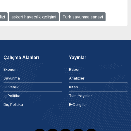
izi
askeri havacılık gelişimi
Türk savunma sanayi
Çalışma Alanları
Yayınlar
Ekonomi
Rapor
Savunma
Analizler
Güvenlik
Kitap
İç Politika
Tüm Yayınlar
Dış Politika
E-Dergiler