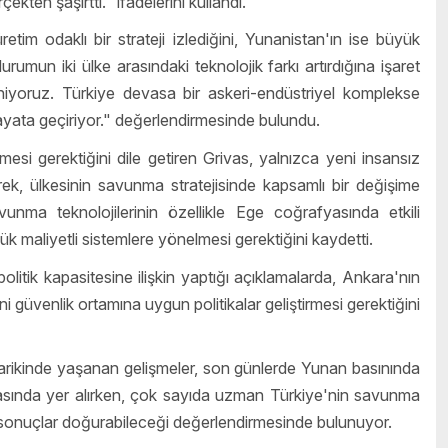
ten şaşırttı." ifadelerini kullandı.
m odaklı bir strateji izlediğini, Yunanistan'ın ise büyük
rumun iki ülke arasındaki teknolojik farkı artırdığına işaret
niyoruz. Türkiye devasa bir askeri-endüstriyel komplekse
ayata geçiriyor." değerlendirmesinde bulundu.
si gerektiğini dile getiren Grivas, yalnızca yeni insansız
rek, ülkesinin savunma stratejisinde kapsamlı bir değişime
vunma teknolojilerinin özellikle Ege coğrafyasında etkili
şük maliyetli sistemlere yönelmesi gerektiğini kaydetti.
tik kapasitesine ilişkin yaptığı açıklamalarda, Ankara'nın
 güvenlik ortamına uygun politikalar geliştirmesi gerektiğini
rikinde yaşanan gelişmeler, son günlerde Yunan basınında
arasında yer alırken, çok sayıda uzman Türkiye'nin savunma
ni sonuçlar doğurabileceği değerlendirmesinde bulunuyor.