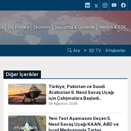
ika
Dış Politika
Ekonomi
Savunma & Güvenlik
Medya & STK
Ara
SD TV
Haberler
Diğer İçerikler
Türkiye, Pakistan ve Suudi
Arabistan 6. Nesil Savaş Uçağı
için Çalışmalara Başladı..
05 Ağustos 2026
Yeni Test Aşamasını Geçen 5.
Nesil Savaş Uçağı KAAN, ABD ve
İsrail Medyasında Tartışı..