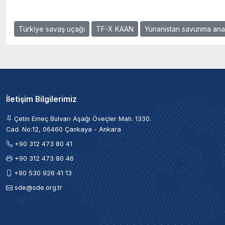
Türkiye savaş uçağı
TF-X KAAN
Yunanistan savunma anal
İletişim Bilgilerimiz
Çetin Emeç Bulvarı Aşağı Öveçler Mah. 1330.
Cad. No:12, 06460 Çankaya - Ankara
+90 312 473 80 41
+90 312 473 80 46
+90 530 926 41 13
sde@sde.org.tr