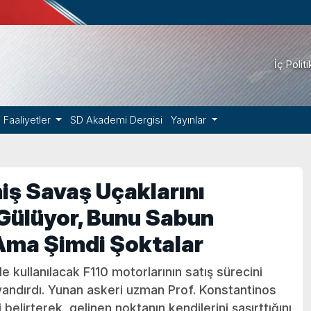
İç Polit
Faaliyetler
SD Akademi Dergisi
Yayınlar
iş Savaş Uçaklarını
Gülüyor, Bunu Sabun
Ama Şimdi Şoktalar
 kullanılacak F110 motorlarının satış sürecini
yandırdı. Yunan askeri uzman Prof. Konstantinos
lirterek, gelinen noktanın kendilerini şaşırttığını