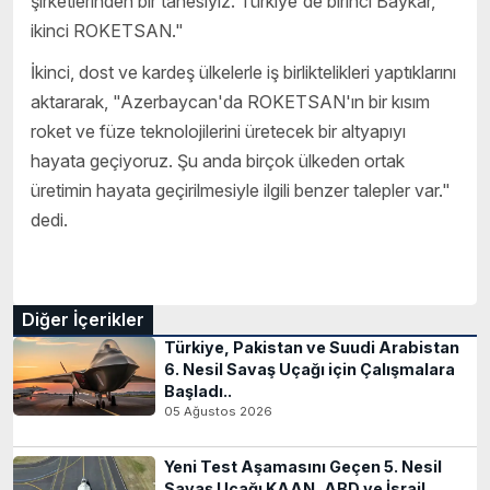
şirketlerinden bir tanesiyiz. Türkiye'de birinci Baykar,
ikinci ROKETSAN."
İkinci, dost ve kardeş ülkelerle iş birliktelikleri yaptıklarını
aktararak, "Azerbaycan'da ROKETSAN'ın bir kısım
roket ve füze teknolojilerini üretecek bir altyapıyı
hayata geçiyoruz. Şu anda birçok ülkeden ortak
üretimin hayata geçirilmesiyle ilgili benzer talepler var."
dedi.
Diğer İçerikler
Türkiye, Pakistan ve Suudi Arabistan
6. Nesil Savaş Uçağı için Çalışmalara
Başladı..
05 Ağustos 2026
Yeni Test Aşamasını Geçen 5. Nesil
Savaş Uçağı KAAN, ABD ve İsrail