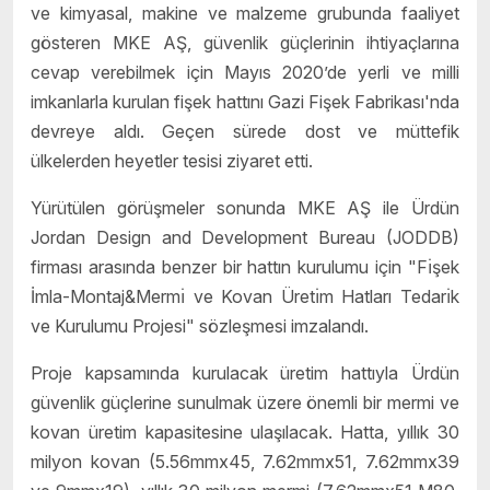
ve kimyasal, makine ve malzeme grubunda faaliyet
gösteren MKE AŞ, güvenlik güçlerinin ihtiyaçlarına
cevap verebilmek için Mayıs 2020’de yerli ve milli
imkanlarla kurulan fişek hattını Gazi Fişek Fabrikası'nda
devreye aldı. Geçen sürede dost ve müttefik
ülkelerden heyetler tesisi ziyaret etti.
Yürütülen görüşmeler sonunda MKE AŞ ile Ürdün
Jordan Design and Development Bureau (JODDB)
firması arasında benzer bir hattın kurulumu için "Fı̇şek
İmla-Montaj&Mermı̇ ve Kovan Üretı̇m Hatları Tedarı̇k
ve Kurulumu Projesi" sözleşmesi imzalandı.
Proje kapsamında kurulacak üretim hattıyla Ürdün
güvenlik güçlerine sunulmak üzere önemli bir mermi ve
kovan üretim kapasitesine ulaşılacak. Hatta, yıllık 30
milyon kovan (5.56mmx45, 7.62mmx51, 7.62mmx39