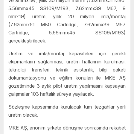
ve 9mmx19), yıllık 30 milyon mermi (7.62mmx51 M80,
5.56mmx45 SS109/M193, 7.62mmx39 M67, 9
mmx19) üretim, yıllık 20 milyon imla/montaj
(7.62mmx51 M80 Cartridge, 7.62mmx39 M67
Cartridge, 5.56mmx45 SS109/M193)
gerçekleştirilecek.
Üretim ve imla/montaj kapasiteleri için gerekli
ekipmanların sağlanması, üretim hatlarının kurulması,
teknoloji transferi, teknik asistanlık, bilgi paketi
dokümantasyonu ve eğitim konuları ile MKE AŞ
gözetiminde 3 aylık pilot üretim yapılmasını kapsayan
çalışmalar 103 haftalık süreye yayılacak.
Sözleşme kapsamında kurulacak tüm tezgahlar yerli
üretim olacak.
MKE AŞ, anonim şirkete dönüşme sonrasında rekabet