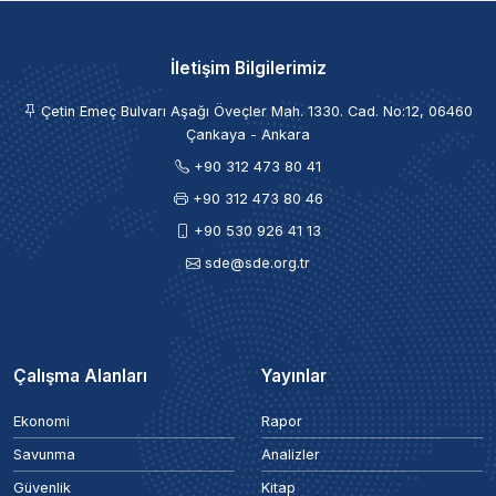
İletişim Bilgilerimiz
Çetin Emeç Bulvarı Aşağı Öveçler Mah. 1330. Cad. No:12, 06460
Çankaya - Ankara
+90 312 473 80 41
+90 312 473 80 46
+90 530 926 41 13
sde@sde.org.tr
Çalışma Alanları
Yayınlar
Ekonomi
Rapor
Savunma
Analizler
Güvenlik
Kitap