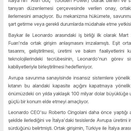
İtalya'nın “Altın Güç” (Golden Power) olarak bilinen ve s
tanıyan düzenlemesi çerçevesinde verilen onay, ortaklı
ilerlemesini amaçlıyor. Bu mekanizma hükümete, savunma v
şart getirme veya gerekli durumlarda müdahale etme yetkisi
Baykar ile Leonardo arasındaki iş birliği ilk olarak Mar
Fuarı'nda ortak girişim anlaşmasını imzalamıştı. Eşit ort
tasarımı, geliştirilmesi, üretimi ve bakım faaliyetleri
teknolojilerindeki tecrübesinin, Leonardo'nun görev sis
kabiliyetleriyle birleştirilmesi hedefleniyor.
Avrupa savunma sanayisinde insansız sistemlere yönelik ta
kıtanın bu alandaki kapasite açığını kapatmaya yönelik ö
önümüzdeki on yılda yaklaşık 100 milyar dolar büyüklüğe 
güçlü bir konum elde etmeyi amaçlıyor.
Leonardo CEO'su Roberto Cingolani daha önce yaptığı açık
şekilde ilerlediğini ve İtalya'daki tesislerde Avrupa üretimi 
sürdüğünü belirtmişti. Ortak girişimin, Türkiye ile İtalya aras