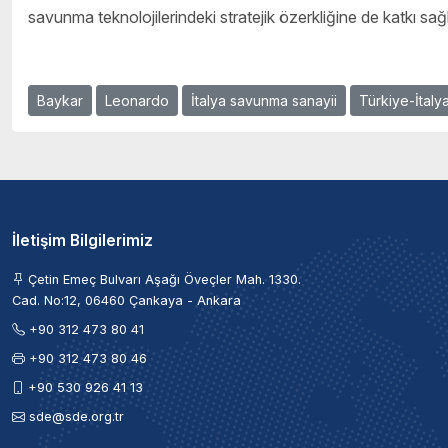
savunma teknolojilerindeki stratejik özerkliğine de katkı sa
Baykar
Leonardo
İtalya savunma sanayii
Türkiye-İtalya
İletişim Bilgilerimiz
Çetin Emeç Bulvarı Aşağı Öveçler Mah. 1330.
Cad. No:12, 06460 Çankaya - Ankara
+90 312 473 80 41
+90 312 473 80 46
+90 530 926 41 13
sde@sde.org.tr