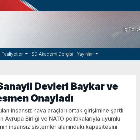
İç Polit
Faaliyetler
SD Akademi Dergisi
Yayınlar
anayii Devleri Baykar ve
Resmen Onayladı
an insansız hava araçları ortak girişimine şartlı
in Avrupa Birliği ve NATO politikalarıyla uyumlu
'nın insansız sistemler alanındaki kapasitesini