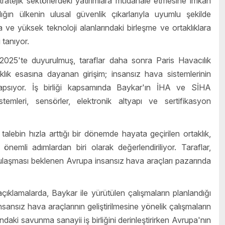
tratejik sektörlerdeki yatırımlara müdahale etmesine imkân
ğın ülkenin ulusal güvenlik çıkarlarıyla uyumlu şekilde
e yüksek teknoloji alanlarındaki birleşme ve ortaklıklara
 tanıyor.
t 2025'te duyurulmuş, taraflar daha sonra Paris Havacılık
aklık esasına dayanan girişim; insansız hava sistemlerinin
ni kapsıyor. İş birliği kapsamında Baykar'ın İHA ve SİHA
temleri, sensörler, elektronik altyapı ve sertifikasyon
lebin hızla arttığı bir dönemde hayata geçirilen ortaklık,
nemli adımlardan biri olarak değerlendiriliyor. Taraflar,
ulaşması beklenen Avrupa insansız hava araçları pazarında
lamalarda, Baykar ile yürütülen çalışmaların planlandığı
insansız hava araçlarının geliştirilmesine yönelik çalışmaların
ındaki savunma sanayii iş birliğini derinleştirirken Avrupa'nın