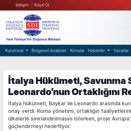
İletişim
Kayıt Ol
Kurumsal
Bölgesel Analizler
Konular
Haberler
Yazarlar
İtalya Hükümeti, Savunma S
Leonardo’nun Ortaklığını 
İtalya hükümeti, Baykar ile Leonardo arasında kurul
onay verdi. Roma yönetimi, ortaklığın faaliyetlerin
ülkelerle sınırlandırılmasını isterken, proje Avrupa
güçlendirmeyi hedefliyor.