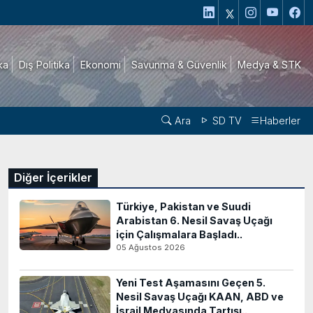
ika
Dış Politika
Ekonomi
Savunma & Güvenlik
Medya & STK
Ara
SD TV
Haberler
Diğer İçerikler
Türkiye, Pakistan ve Suudi
Arabistan 6. Nesil Savaş Uçağı
için Çalışmalara Başladı..
05 Ağustos 2026
Yeni Test Aşamasını Geçen 5.
Nesil Savaş Uçağı KAAN, ABD ve
İsrail Medyasında Tartışı..