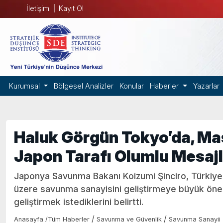
İletişim
Kayıt Ol
Kurumsal
Bölgesel Analizler
Konular
Haberler
Yazarlar
Haluk Görgün Tokyo’da, Ma
Japon Tarafı Olumlu Mesajl
Japonya Savunma Bakanı Koizumi Şinciro, Türkiye'
üzere savunma sanayisini geliştirmeye büyük önem v
geliştirmek istediklerini belirtti.
/
/
Anasayfa
/
Tüm Haberler
Savunma ve Güvenlik
Savunma Sanayii