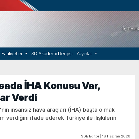
İç Polit
Faaliyetler
SD Akademi Dergisi
Yayınlar
sada İHA Konusu Var,
ar Verdi
nin insansız hava araçları (İHA) başta olmak
erdiğini ifade ederek Türkiye ile ilişkilerini
SDE Editör | 18 Haziran 2026