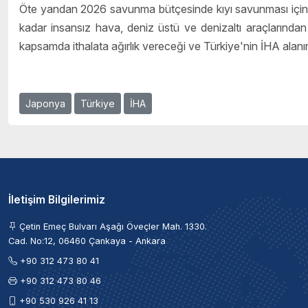
Öte yandan 2026 savunma bütçesinde kıyı savunması için 
kadar insansız hava, deniz üstü ve denizaltı araçlarında
kapsamda ithalata ağırlık vereceği ve Türkiye'nin İHA alanı
Japonya
Türkiye
İHA
İletişim Bilgilerimiz
Çetin Emeç Bulvarı Aşağı Öveçler Mah. 1330.
Cad. No:12, 06460 Çankaya - Ankara
+90 312 473 80 41
+90 312 473 80 46
+90 530 926 41 13