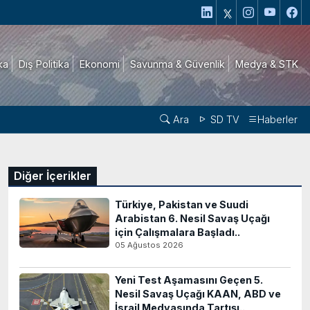
ika
Dış Politika
Ekonomi
Savunma & Güvenlik
Medya & STK
Ara
SD TV
Haberler
Diğer İçerikler
Türkiye, Pakistan ve Suudi
Arabistan 6. Nesil Savaş Uçağı
için Çalışmalara Başladı..
05 Ağustos 2026
Yeni Test Aşamasını Geçen 5.
Nesil Savaş Uçağı KAAN, ABD ve
İsrail Medyasında Tartışı..