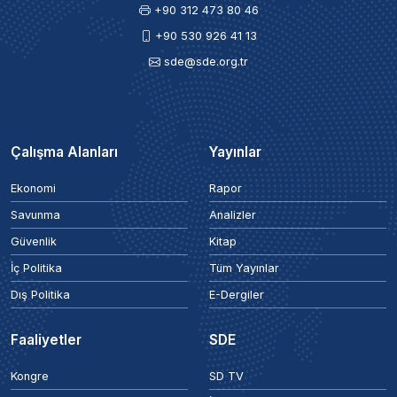
+90 312 473 80 46
+90 530 926 41 13
sde@sde.org.tr
Çalışma Alanları
Yayınlar
Ekonomi
Rapor
Savunma
Analizler
Güvenlik
Kitap
İç Politika
Tüm Yayınlar
Dış Politika
E-Dergiler
Faaliyetler
SDE
Kongre
SD TV