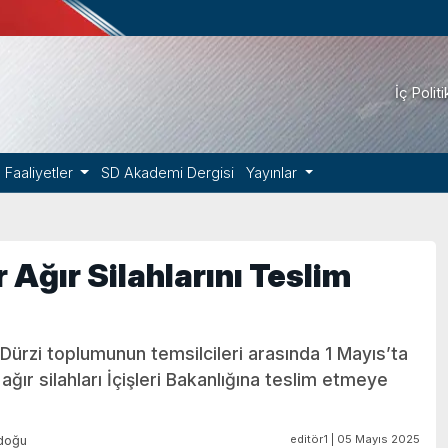
İç Polit
Faaliyetler
SD Akademi Dergisi
Yayınlar
 Ağır Silahlarını Teslim
 Dürzi toplumunun temsilcileri arasında 1 Mayıs’ta
 ağır silahları İçişleri Bakanlığına teslim etmeye
editör1 | 05 Mayıs 2025
doğu