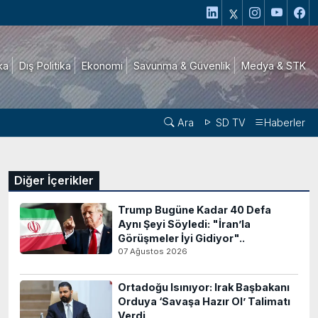
ika
Dış Politika
Ekonomi
Savunma & Güvenlik
Medya & STK
Ara
SD TV
Haberler
Diğer İçerikler
Trump Bugüne Kadar 40 Defa
Aynı Şeyi Söyledi: "İran’la
Görüşmeler İyi Gidiyor"..
07 Ağustos 2026
Ortadoğu Isınıyor: Irak Başbakanı
Orduya ‘Savaşa Hazır Ol’ Talimatı
Verdi