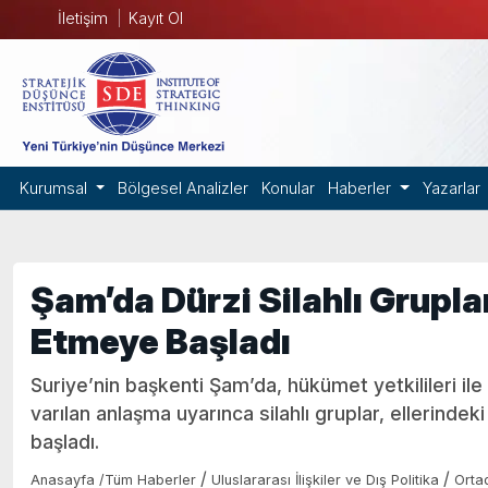
İletişim
Kayıt Ol
Kurumsal
Bölgesel Analizler
Konular
Haberler
Yazarlar
Şam’da Dürzi Silahlı Gruplar
Etmeye Başladı
Suriye’nin başkenti Şam’da, hükümet yetkilileri ile
varılan anlaşma uyarınca silahlı gruplar, ellerindeki
başladı.
/
/
Anasayfa
/
Tüm Haberler
Uluslararası İlişkiler ve Dış Politika
Orta