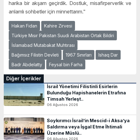
harika bir akşam geçirdik. Dostluk, misafirperverlik ve
anlamlı sohbetler için minnettarım."
Hakan Fidan
Kahire Zirvesi
Türkiye Mısır Pakistan Suudi Arabistan Ortak Bildiri
İslamabad Mutabakat Muhtırası
Bağımsız Filistin Devleti
1967 Sınırları
Ishaq Dar
Badr Abdelatty
Feysal bin Farha
Diğer İçerikler
İsrail Yönetimi Filistinli Esirlerin
Bulunduğu Hapishanelerin Etrafına
Timsah Yerleşt..
06 Ağustos 2026
Soykırımcı İsrail’in Mescid-i Aksa’ya
Saldırma veya İşgal Etme İhtimali
Üzerine Müslü..
06 Ağustos 2026