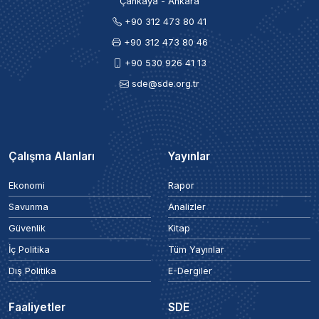
Çankaya - Ankara
+90 312 473 80 41
+90 312 473 80 46
+90 530 926 41 13
sde@sde.org.tr
Çalışma Alanları
Yayınlar
Ekonomi
Rapor
Savunma
Analizler
Güvenlik
Kitap
İç Politika
Tüm Yayınlar
Dış Politika
E-Dergiler
Faaliyetler
SDE