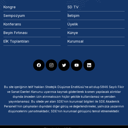
Kongre
SD TV
Sempozyum
İletişim
Konferans
Üyelik
Beyin Fırtınası
Künye
EİK Toplantıları
Kurumsal
Bu site içeriğinin telif hakları Stratejik Düşünce Enstitüsü’ne ait olup 5846 Sayılı Fikir
ve Sanat Eserleri Kanunu uyarınca kaynak gösterilerek kısmen yapılacak alıntılar
dışında önceden izin alınmaksızın hiçbir şekilde kullanılamaz ve yeniden
yayımlanamaz. Bu sitede yer alan SDE'nin kurumsal bilgileri ile SDE Akademik
Personeli'nin çalışmaları dışındaki diğer görüş ve değerlendirmeler, yalnızca yazarının
düşüncelerini yansıtmaktadır; SDE'nin kurumsal görüşünü temsil etmemektedir.