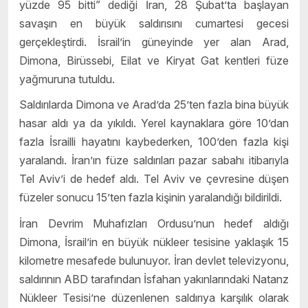
yüzde 95 bitti” dediği İran, 28 Şubat’ta başlayan
savaşın en büyük saldırısını cumartesi gecesi
gerçekleştirdi. İsrail’in güneyinde yer alan Arad,
Dimona, Birüssebi, Eilat ve Kiryat Gat kentleri füze
yağmuruna tutuldu.
Saldırılarda Dimona ve Arad’da 25’ten fazla bina büyük
hasar aldı ya da yıkıldı. Yerel kaynaklara göre 10’dan
fazla İsrailli hayatını kaybederken, 100’den fazla kişi
yaralandı. İran’ın füze saldırıları pazar sabahı itibarıyla
Tel Aviv’i de hedef aldı. Tel Aviv ve çevresine düşen
füzeler sonucu 15’ten fazla kişinin yaralandığı bildirildi.
İran Devrim Muhafızları Ordusu’nun hedef aldığı
Dimona, İsrail’in en büyük nükleer tesisine yaklaşık 15
kilometre mesafede bulunuyor. İran devlet televizyonu,
saldırının ABD tarafından İsfahan yakınlarındaki Natanz
Nükleer Tesisi’ne düzenlenen saldırıya karşılık olarak