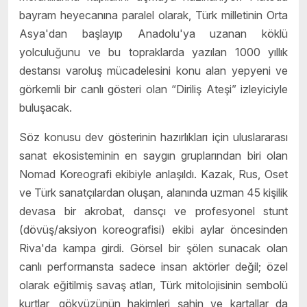
bayram heyecanına paralel olarak, Türk milletinin Orta
Asya'dan başlayıp Anadolu'ya uzanan köklü
yolculuğunu ve bu topraklarda yazılan 1000 yıllık
destansı varoluş mücadelesini konu alan yepyeni ve
görkemli bir canlı gösteri olan “Diriliş Ateşi” izleyiciyle
buluşacak.
Söz konusu dev gösterinin hazırlıkları için uluslararası
sanat ekosisteminin en saygın gruplarından biri olan
Nomad Koreografi ekibiyle anlaşıldı. Kazak, Rus, Oset
ve Türk sanatçılardan oluşan, alanında uzman 45 kişilik
devasa bir akrobat, dansçı ve profesyonel stunt
(dövüş/aksiyon koreografisi) ekibi aylar öncesinden
Riva'da kampa girdi. Görsel bir şölen sunacak olan
canlı performansta sadece insan aktörler değil; özel
olarak eğitilmiş savaş atları, Türk mitolojisinin sembolü
kurtlar, gökyüzünün hakimleri şahin ve kartallar da