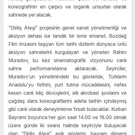
koreografinin en çarpıcı ve organik unsurları olarak
sahnede yer alacak.
“Diriliş Ateşi” projesinin genel sanat yönetmenliği ve
aksiyon dehası ise tanıdık bir isme emanet. Bozdağ
Film imzasını taşıyan tüm tarihi dizilerin dünyaca ünlü
aksiyon sahnelerini kurgulayan ve yöneten Rahim
Muradov, bu kez sinematografik vizyonunu canlı
sahne performanslarına aktaracak. Seyirciler,
Muradov'un yönetimindeki bu gösteride, Türklerin
Anadolu'yu fethini, yurt tutma mücadelesini, nefes
kesen canlı kılıç dövüşlerini, atlı akrobasi şovlarını ve
çağdaş dans koreografilerini adeta tarihin içindeymiş
gibi canlı olarak deneyimleme fırsatı bulacaklar. Kurban
Bayramı boyunca her gün saat 14.00 ve 18.00 olmak
üzere günde iki seans halinde seyirciyle buluşacak
olan “Diriliş Ateşi” epik gösterisi, bayram dönemi