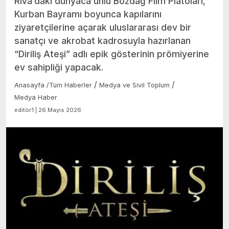
Riva’daki dünyaca ünlü Bozdağ Film Platoları,
Kurban Bayramı boyunca kapılarını
ziyaretçilerine açarak uluslararası dev bir
sanatçı ve akrobat kadrosuyla hazırlanan
“Diriliş Ateşi” adlı epik gösterinin prömiyerine
ev sahipliği yapacak.
/
/
Anasayfa
/
Tüm Haberler
Medya ve Sivil Toplum
Medya Haber
editör1 | 26 Mayıs 2026