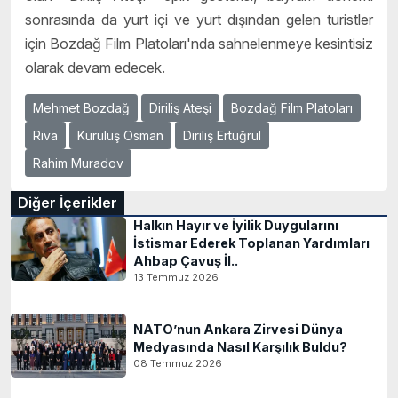
sonrasında da yurt içi ve yurt dışından gelen turistler
için Bozdağ Film Platoları'nda sahnelenmeye kesintisiz
olarak devam edecek.
Mehmet Bozdağ
Diriliş Ateşi
Bozdağ Film Platoları
Riva
Kuruluş Osman
Diriliş Ertuğrul
Rahim Muradov
Diğer İçerikler
Halkın Hayır ve İyilik Duygularını
İstismar Ederek Toplanan Yardımları
Ahbap Çavuş İl..
13 Temmuz 2026
NATO’nun Ankara Zirvesi Dünya
Medyasında Nasıl Karşılık Buldu?
08 Temmuz 2026