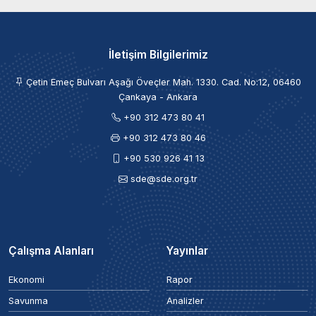
İletişim Bilgilerimiz
Çetin Emeç Bulvarı Aşağı Öveçler Mah. 1330. Cad. No:12, 06460
Çankaya - Ankara
+90 312 473 80 41
+90 312 473 80 46
+90 530 926 41 13
sde@sde.org.tr
Çalışma Alanları
Yayınlar
Ekonomi
Rapor
Savunma
Analizler