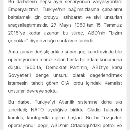
Bu darbelerin hepsi aynı senaryonun varyasyonları:
Emperyalizmin, Türkiye'nin bağımsızlaşma çabalarını
baltalamak için orduyu, istihbaratı ve sivil unsurları
araçsallaştırmasıdır. 27 Mayıs 1960'tan 15 Temmuz
2016'ya kadar uzanan bu süreç, ABD'nin "bizim
çocuklar" diye övdüğü cuntaların tarihidir.
Ama zaman değişti; artık o süper güç, kendi evinde bile
operasyonlara maruz kalan hasta bir adam konumuna
düştü. 1960'ta, Demokrat Parti'nin, ABD’ye karşı
Sovyetler'i denge unsuru olarak değerlendirmek
istemesini tehdit gören CIA, ordu içindeki Kemalist
unsurları devreye soktu.
Bu darbe, Türkiye'yi Atlantik sistemine daha sıkı
zincirledi; NATO üyeliğiyle birlikte Gladio hücreleri
kuruldu, kontrgerilla eğitimi başladı. Bu bir "özgürlük
operasyonu" değil, ABD'nin Ortadoğu'daki petrol ve