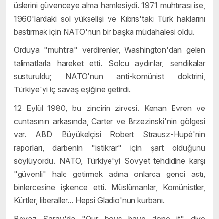
üslerini güvenceye alma hamlesiydi. 1971 muhtırası ise,
1960'lardaki sol yükselişi ve Kıbrıs'taki Türk haklarını
bastırmak için NATO'nun bir başka müdahalesi oldu.
Orduya "muhtıra" verdirenler, Washington'dan gelen
talimatlarla hareket etti. Solcu aydınlar, sendikalar
susturuldu; NATO'nun anti-komünist doktrini,
Türkiye'yi iç savaş eşiğine getirdi.
12 Eylül 1980, bu zincirin zirvesi. Kenan Evren ve
cuntasının arkasında, Carter ve Brzezinski'nin gölgesi
var. ABD Büyükelçisi Robert Strausz-Hupé'nin
raporları, darbenin "istikrar" için şart olduğunu
söylüyordu. NATO, Türkiye'yi Sovyet tehdidine karşı
"güvenli" hale getirmek adına onlarca genci astı,
binlercesine işkence etti. Müslümanlar, Komünistler,
Kürtler, liberaller... Hepsi Gladio'nun kurbanı.
Beyaz Saray'da "Our boys have done it" diye