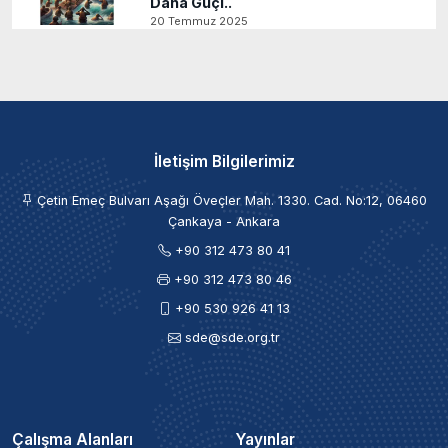
Daha Güçl..
20 Temmuz 2025
İletişim Bilgilerimiz
Çetin Emeç Bulvarı Aşağı Öveçler Mah. 1330. Cad. No:12, 06460
Çankaya - Ankara
+90 312 473 80 41
+90 312 473 80 46
+90 530 926 41 13
sde@sde.org.tr
Çalışma Alanları
Yayınlar