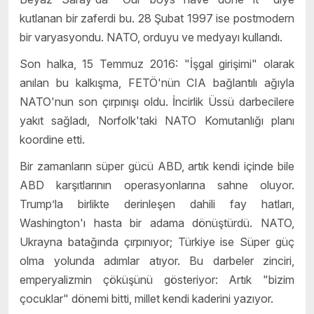
kutlanan bir zaferdi bu. 28 Şubat 1997 ise postmodern
bir varyasyondu. NATO, orduyu ve medyayı kullandı.
Son halka, 15 Temmuz 2016: "İşgal girişimi" olarak
anılan bu kalkışma, FETÖ'nün CIA bağlantılı ağıyla
NATO'nun son çırpınışı oldu. İncirlik Üssü darbecilere
yakıt sağladı, Norfolk'taki NATO Komutanlığı planı
koordine etti.
Bir zamanların süper gücü ABD, artık kendi içinde bile
ABD karşıtlarının operasyonlarına sahne oluyor.
Trump’la birlikte derinleşen dahili fay hatları,
Washington'ı hasta bir adama dönüştürdü. NATO,
Ukrayna batağında çırpınıyor; Türkiye ise Süper güç
olma yolunda adımlar atıyor. Bu darbeler zinciri,
emperyalizmin çöküşünü gösteriyor: Artık "bizim
çocuklar" dönemi bitti, millet kendi kaderini yazıyor.