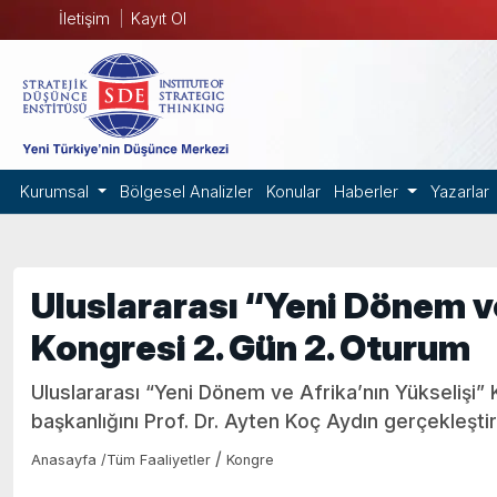
İletişim
Kayıt Ol
Kurumsal
Bölgesel Analizler
Konular
Haberler
Yazarlar
Uluslararası “Yeni Dönem ve
Kongresi 2. Gün 2. Oturum
Uluslararası “Yeni Dönem ve Afrika’nın Yükselişi”
başkanlığını Prof. Dr. Ayten Koç Aydın gerçekleştir
/
Anasayfa
/
Tüm Faaliyetler
Kongre