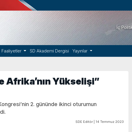
İç Polit
Faaliyetler
SD Akademi Dergisi
Yayınlar
 Afrika’nın Yükselişi”
 Kongresi’nin 2. gününde ikinci oturumun
di.
SDE Editör | 14 Temmuz 2023