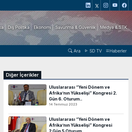
ika
Dış Politika
Ekonomi
Savunma & Güvenlik
Medya & STK
Ara
SD TV
Haberler
Diğer İçerikler
Uluslararası “Yeni Dönem ve
Afrika’nın Yükselişi” Kongresi 2.
Gün 6. Oturum..
14 Temmuz 2023
Uluslararası “Yeni Dönem ve
Afrika’nın Yükselişi” Kongresi
2.Gün 5.Oturum