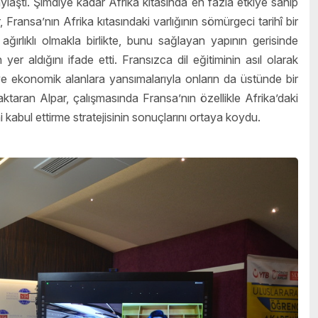
paylaştı. Şimdiye kadar Afrika kıtasında en fazla etkiye sahip
 Fransa’nın Afrika kıtasındaki varlığının sömürgeci tarihî bir
rlıklı olmakla birlikte, bunu sağlayan yapının gerisinde
 yer aldığını ifade etti. Fransızca dil eğitiminin asıl olarak
ve ekonomik alanlara yansımalarıyla onların da üstünde bir
ktaran Alpar, çalışmasında Fransa’nın özellikle Afrika’daki
 kabul ettirme stratejisinin sonuçlarını ortaya koydu.