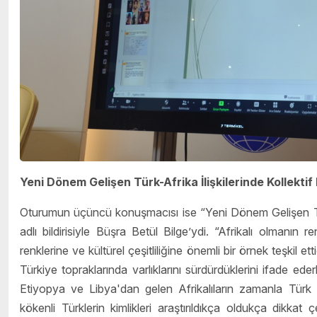
Yeni Dönem Gelişen Türk-Afrika İlişkilerinde Kollektif 
Oturumun üçüncü konuşmacısı ise “Yeni Dönem Gelişen Türk-A
adlı bildirisiyle Büşra Betül Bilge’ydi. “Afrikalı olmanın r
renklerine ve kültürel çeşitliliğine önemli bir örnek teşkil ett
Türkiye topraklarında varlıklarını sürdürdüklerini ifade 
Etiyopya ve Libya'dan gelen Afrikalıların zamanla Türk top
kökenli Türklerin kimlikleri araştırıldıkça oldukça dikkat ç