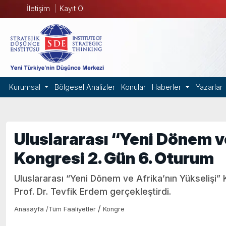
İletişim
Kayıt Ol
Kurumsal
Bölgesel Analizler
Konular
Haberler
Yazarlar
Uluslararası “Yeni Dönem ve
Kongresi 2. Gün 6. Oturum
Uluslararası “Yeni Dönem ve Afrika’nın Yükselişi”
Prof. Dr. Tevfik Erdem gerçekleştirdi.
/
Anasayfa
/
Tüm Faaliyetler
Kongre