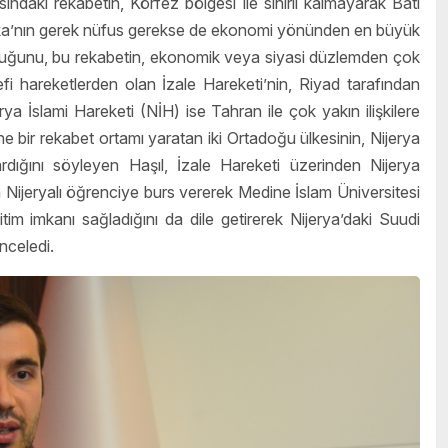
sındaki rekabetin, Körfez bölgesi ile sınırlı kalmayarak Batı
frika’nın gerek nüfus gerekse de ekonomi yönünden en büyük
lduğunu, bu rekabetin, ekonomik veya siyasi düzlemden çok
lefi hareketlerden olan İzale Hareketi’nin, Riyad tarafından
ya İslami Hareketi (NİH) ise Tahran ile çok yakın ilişkilere
e bir rekabet ortamı yaratan iki Ortadoğu ülkesinin, Nijerya
kardığını söyleyen Haşıl, İzale Hareketi üzerinden Nijerya
ijeryalı öğrenciye burs vererek Medine İslam Üniversitesi
m imkanı sağladığını da dile getirerek Nijerya’daki Suudi
nceledi.