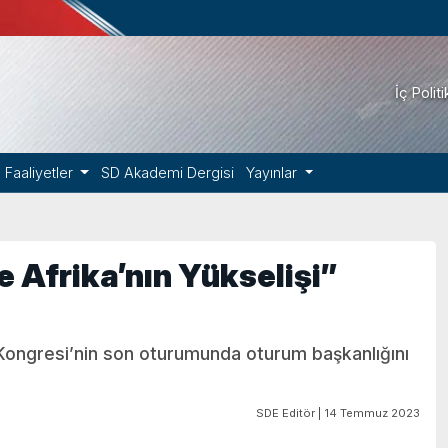
İç Polit
Faaliyetler
SD Akademi Dergisi
Yayınlar
 Afrika’nın Yükselişi”
 Kongresi’nin son oturumunda oturum başkanlığını
SDE Editör | 14 Temmuz 2023