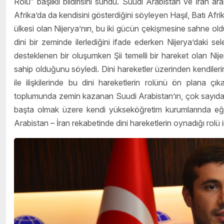
Rolü” başlıklı bildirisini sundu. Suudi Arabistan ve İran ara
Afrika’da da kendisini gösterdiğini söyleyen Haşıl, Batı A
ülkesi olan Nijerya’nın, bu iki gücün çekişmesine sahne o
dini bir zeminde ilerlediğini ifade ederken Nijerya’daki se
desteklenen bir oluşumken Şii temelli bir hareket olan Nijer
sahip olduğunu söyledi. Dini hareketler üzerinden kendilerin
ile ilişkilerinde bu dini hareketlerin rolünü ön plana çı
toplumunda zemin kazanan Suudi Arabistan’ın, çok sayıda N
başta olmak üzere kendi yükseköğretim kurumlarında eğiti
Arabistan – İran rekabetinde dini hareketlerin oynadığı rolü i