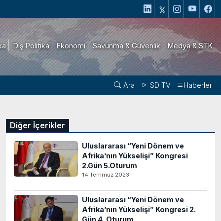
ika
Dış Politika
Ekonomi
Savunma & Güvenlik
Medya & STK
Ara
SD TV
Haberler
Diğer İçerikler
Uluslararası “Yeni Dönem ve
Afrika’nın Yükselişi” Kongresi
2.Gün 5.Oturum
14 Temmuz 2023
Uluslararası “Yeni Dönem ve
Afrika’nın Yükselişi” Kongresi 2.
Gün 4. Oturum..