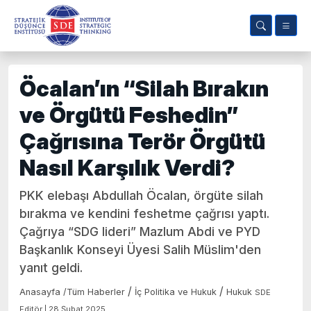
Öcalan’ın “Silah Bırakın
ve Örgütü Feshedin”
Çağrısına Terör Örgütü
Nasıl Karşılık Verdi?
PKK elebaşı Abdullah Öcalan, örgüte silah
bırakma ve kendini feshetme çağrısı yaptı.
Çağrıya “SDG lideri” Mazlum Abdi ve PYD
Başkanlık Konseyi Üyesi Salih Müslim'den
yanıt geldi.
/
/
Anasayfa
/
Tüm Haberler
İç Politika ve Hukuk
Hukuk
SDE
Editör | 28 Şubat 2025