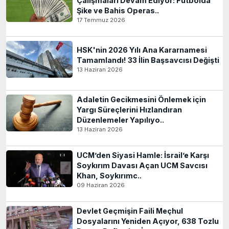
Çalışmaları Devam Ediyor: Futbolda
Şike ve Bahis Operas..
17 Temmuz 2026
HSK'nin 2026 Yılı Ana Kararnamesi
Tamamlandı! 33 İlin Başsavcısı Değişti
13 Haziran 2026
Adaletin Gecikmesini Önlemek için
Yargı Süreçlerini Hızlandıran
Düzenlemeler Yapılıyo..
13 Haziran 2026
UCM’den Siyasi Hamle: İsrail’e Karşı
Soykırım Davası Açan UCM Savcısı
Khan, Soykırımc..
09 Haziran 2026
Devlet Geçmişin Faili Meçhul
Dosyalarını Yeniden Açıyor, 638 Tozlu