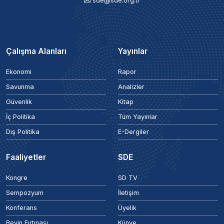
sde@sde.org.tr
Çalışma Alanları
Yayınlar
Ekonomi
Rapor
Savunma
Analizler
Güvenlik
Kitap
İç Politika
Tüm Yayınlar
Dış Politika
E-Dergiler
Faaliyetler
SDE
Kongre
SD TV
Sempozyum
İletişim
Konferans
Üyelik
Beyin Fırtınası
Künye