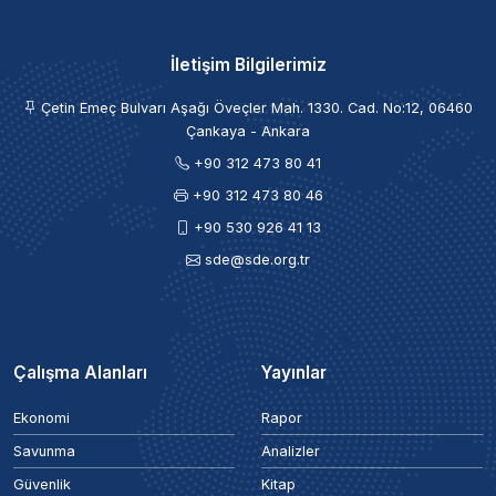
İletişim Bilgilerimiz
Çetin Emeç Bulvarı Aşağı Öveçler Mah. 1330. Cad. No:12, 06460
Çankaya - Ankara
+90 312 473 80 41
+90 312 473 80 46
+90 530 926 41 13
sde@sde.org.tr
Çalışma Alanları
Yayınlar
Ekonomi
Rapor
Savunma
Analizler
Güvenlik
Kitap