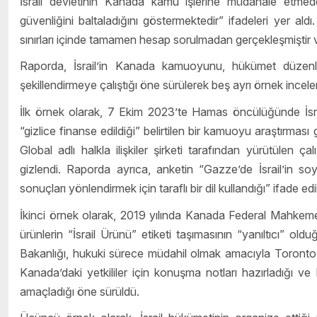
İsrail devletinin Kanada kamu işlerine müdahale etmedek
güvenliğini baltaladığını göstermektedir” ifadeleri yer a
sınırları içinde tamamen hesap sorulmadan gerçekleşmiştir ve 
Raporda, İsrail’in Kanada kamuoyunu, hükümet düzenlem
şekillendirmeye çalıştığı öne sürülerek beş ayrı örnek incele
İlk örnek olarak, 7 Ekim 2023’te Hamas öncülüğünde İsrai
“gizlice finanse edildiği” belirtilen bir kamuoyu araştırmas
Global adlı halkla ilişkiler şirketi tarafından yürütülen 
gizlendi. Raporda ayrıca, anketin “Gazze’de İsrail’in soy
sonuçları yönlendirmek için taraflı bir dil kullandığı” ifade edil
İkinci örnek olarak, 2019 yılında Kanada Federal Mahkemesi’
ürünlerin “İsrail Ürünü” etiketi taşımasının “yanıltıcı” old
Bakanlığı, hukuki sürece müdahil olmak amacıyla Toronto’da
Kanada’daki yetkililer için konuşma notları hazırladığı ve
amaçladığı öne sürüldü.