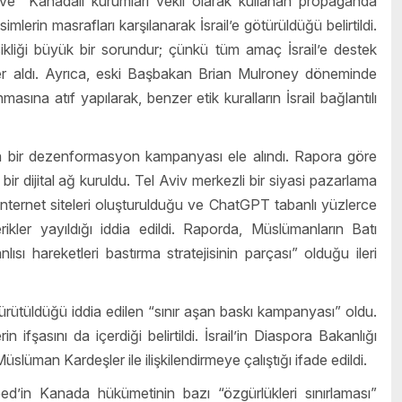
 ve “Kanadalı kurumları vekil olarak kullanan propaganda
imlerin masrafları karşılanarak İsrail’e götürüldüğü belirtildi.
ikliği büyük bir sorundur; çünkü tüm amaç İsrail’e destek
yer aldı. Ayrıca, eski Başbakan Brian Mulroney döneminde
sına atıf yapılarak, benzer etik kuralların İsrail bağlantılı
len bir dezenformasyon kampanyası ele alındı. Rapora göre
bir dijital ağ kuruldu. Tel Aviv merkezli bir siyasi pazarlama
 internet siteleri oluşturulduğu ve ChatGPT tabanlı yüzlerce
ikler yayıldığı iddia edildi. Raporda, Müslümanların Batı
ısı hareketleri bastırma stratejisinin parçası” olduğu ileri
yürütüldüğü iddia edilen “sınır aşan baskı kampanyası” oldu.
n ifşasını da içerdiği belirtildi. İsrail’in Diaspora Bakanlığı
slüman Kardeşler ile ilişkilendirmeye çalıştığı ifade edildi.
d’in Kanada hükümetinin bazı “özgürlükleri sınırlaması”