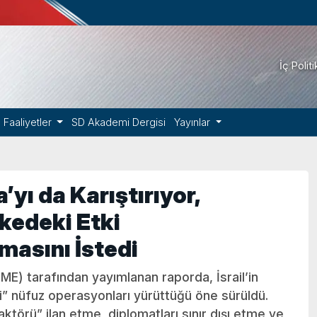
İç Polit
Faaliyetler
SD Akademi Dergisi
Yayınlar
yı da Karıştırıyor,
lkedeki Etki
masını İstedi
ME) tarafından yayımlanan raporda, İsrail’in
li” nüfuz operasyonları yürüttüğü öne sürüldü.
aktörü” ilan etme, diplomatları sınır dışı etme ve