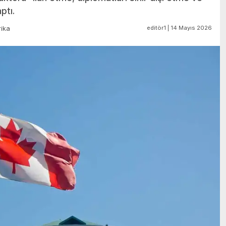
ptı.
editör1 | 14 Mayıs 2026
ika