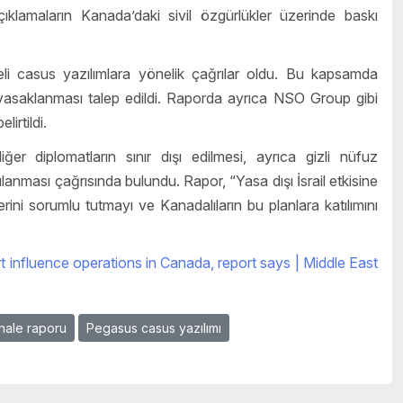
ıklamaların Kanada’daki sivil özgürlükler üzerinde baskı
li casus yazılımlara yönelik çağrılar oldu. Bu kapsamda
yasaklanması talep edildi. Raporda ayrıca NSO Group gibi
lirtildi.
r diplomatların sınır dışı edilmesi, ayrıca gizli nüfuz
lanması çağrısında bulundu. Rapor, “Yasa dışı İsrail etkisine
ilerini sorumlu tutmayı ve Kanadalıların bu planlara katılımını
t influence operations in Canada, report says | Middle East
hale raporu
Pegasus casus yazılımı