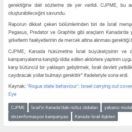
gerektiğine dair sözlerine de yer verildi. CJPME, bu aç
oluşturabileceğini savundu.
Raporun dikkat çeken bölümlerinden biri de İsrail menşe
Pegasus, Predator ve Graphite gibi araçların Kanada’da 
şirketlerin faaliyetlerinin de mercek altına alınması gerektiği be
CJPME, Kanada hükümetine İsrail büyükelçisinin ve diğe
kampanyalarına karıştığı iddia edilen aktörlere yaptırım uygu
karşı bütüncül bir yaklaşım geliştirmek, İsrail devleti yetkil
caydıracak yollar bulmayı gerektirir” ifadeleriyle sona erdi.
Kaynak:
'Rogue state behaviour': Israel carrying out cover
Eye
CJPME
İsrail’in Kanada’daki nüfuz iddiaları
yabancı müda
dezenformasyon kampanyası
Kanada-İsrail ilişkileri