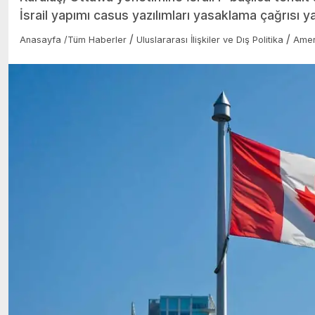
İsrail yapımı casus yazılımları yasaklama çağrısı ya
/
/
Anasayfa
/
Tüm Haberler
Uluslararası İlişkiler ve Dış Politika
Amer