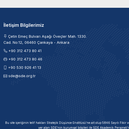
İletişim Bilgilerimiz
Çetin Emeç Bulvarı Aşağı Öveçler Mah. 1330.
Cad. No:12, 06460 Çankaya - Ankara
+90 312 473 80 41
+90 312 473 80 46
+90 530 926 41 13
sde@sde.org.tr
Bu site içeriğinin telif hakları Stratejik Düşünce Enstitüsü’ne ait olup 5846 Sayılı Fik
yer alan SDE'nin kurumsal bilgileri ile SDE Akademik Personeli'