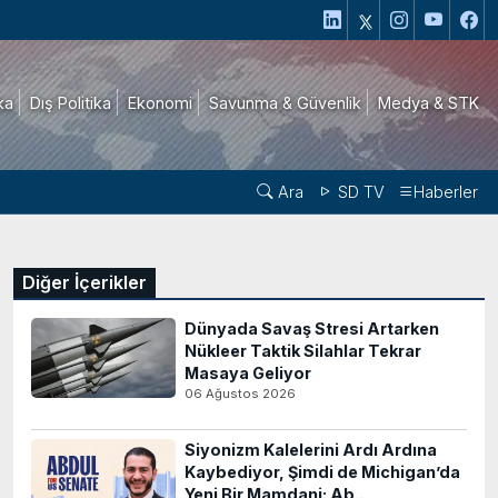
ika
Dış Politika
Ekonomi
Savunma & Güvenlik
Medya & STK
Ara
SD TV
Haberler
Diğer İçerikler
Dünyada Savaş Stresi Artarken
Nükleer Taktik Silahlar Tekrar
Masaya Geliyor
06 Ağustos 2026
Siyonizm Kalelerini Ardı Ardına
Kaybediyor, Şimdi de Michigan’da
Yeni Bir Mamdani: Ab..