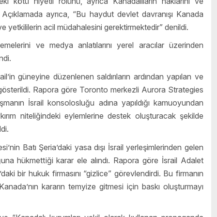
i kötü niyetli rolünü, ayrıca Kanadalıların haklarını ve
ldı. Açıklamada ayrıca, “Bu haydut devlet davranışı Kanada
yetkililerin acil müdahalesini gerektirmektedir” denildi.
elerini ve medya anlatılarını yerel aracılar üzerinden
ndi.
l’in güneyine düzenlenen saldırıların ardından yapılan ve
ı gösterildi. Rapora göre Toronto merkezli Aurora Strategies
çalışmanın İsrail konsolosluğu adına yapıldığı kamuoyundan
kırım niteliğindeki eylemlerine destek oluşturacak şekilde
di.
nin Batı Şeria’daki yasa dışı İsrail yerleşimlerinden gelen
uğuna hükmettiği karar ele alındı. Rapora göre İsrail Adalet
ki bir hukuk firmasını “gizlice” görevlendirdi. Bu firmanın
 Kanada’nın kararın temyize gitmesi için baskı oluşturmayı