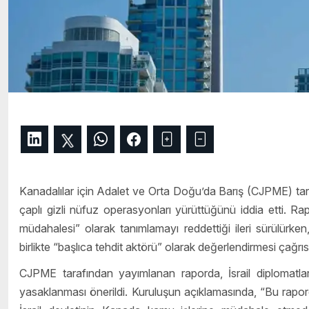
Kanadalılar için Adalet ve Orta Doğu’da Barış (CJPME) tara
çaplı gizli nüfuz operasyonları yürüttüğünü iddia etti. R
müdahalesi” olarak tanımlamayı reddettiği ileri sürülürken,
birlikte “başlıca tehdit aktörü” olarak değerlendirmesi çağrısı
CJPME tarafından yayımlanan raporda, İsrail diplomatların
yasaklanması önerildi. Kuruluşun açıklamasında, “Bu rap