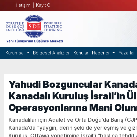
İletişim
Kayıt Ol
Kurumsal
Bölgesel Analizler
Konular
Haberler
Yazarlar
Yahudi Bozguncular Kanada’
Kanadalı Kuruluş İsrail’in Ü
Operasyonlarına Mani Olun
Kanadalılar için Adalet ve Orta Doğu’da Barış (CJP
Kanada’da “yaygın, derin şekilde yerleşmiş ve giz
Kuruluş, Ottawa yönetimine İsrail’i “başlıca tehdit 