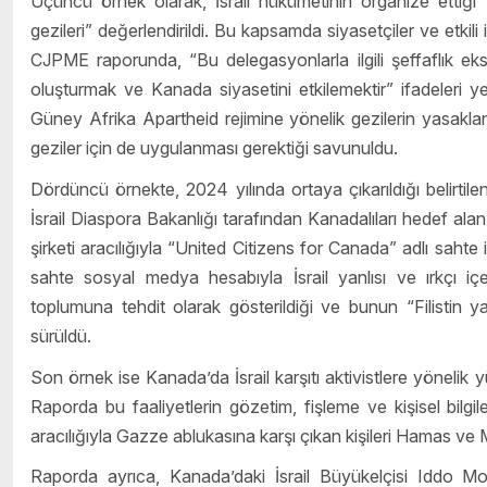
Üçüncü örnek olarak, İsrail hükümetinin organize ettiği
gezileri” değerlendirildi. Bu kapsamda siyasetçiler ve etkili is
CJPME raporunda, “Bu delegasyonlarla ilgili şeffaflık eks
oluşturmak ve Kanada siyasetini etkilemektir” ifadeleri 
Güney Afrika Apartheid rejimine yönelik gezilerin yasaklanma
geziler için de uygulanması gerektiği savunuldu.
Dördüncü örnekte, 2024 yılında ortaya çıkarıldığı belirti
İsrail Diaspora Bakanlığı tarafından Kanadalıları hedef alan 
şirketi aracılığıyla “United Citizens for Canada” adlı sahte
sahte sosyal medya hesabıyla İsrail yanlısı ve ırkçı içer
toplumuna tehdit olarak gösterildiği ve bunun “Filistin yanl
sürüldü.
Son örnek ise Kanada’da İsrail karşıtı aktivistlere yönelik 
Raporda bu faaliyetlerin gözetim, fişleme ve kişisel bilgileri
aracılığıyla Gazze ablukasına karşı çıkan kişileri Hamas ve Mü
Raporda ayrıca, Kanada’daki İsrail Büyükelçisi Iddo Moe