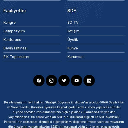
Faaliyetler
SDE
Kongre
SD TV
Sempozyum
İletişim
Konferans
Üyelik
Beyin Fırtınası
Künye
EİK Toplantıları
Kurumsal
Bu site içeriğinin telif hakları Stratejik Düşünce Enstitüsü’ne ait olup 5846 Sayılı Fikir
ve Sanat Eserleri Kanunu uyarınca kaynak gösterilerek kısmen yapılacak alıntılar
dışında önceden izin alınmaksızın hiçbir şekilde kullanılamaz ve yeniden
yayımlanamaz. Bu sitede yer alan SDE'nin kurumsal bilgileri ile SDE Akademik
Personeli'nin çalışmaları dışındaki diğer görüş ve değerlendirmeler, yalnızca yazarının
düşüncelerini yansıtmaktadır; SDE'nin kurumsal görüşünü temsil etmemektedir.