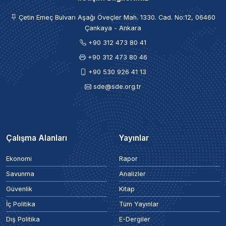
Çetin Emeç Bulvarı Aşağı Öveçler Mah. 1330. Cad. No:12, 06460
Çankaya - Ankara
+90 312 473 80 41
+90 312 473 80 46
+90 530 926 41 13
sde@sde.org.tr
Çalışma Alanları
Yayınlar
Ekonomi
Rapor
Savunma
Analizler
Güvenlik
Kitap
İç Politika
Tüm Yayınlar
Dış Politika
E-Dergiler