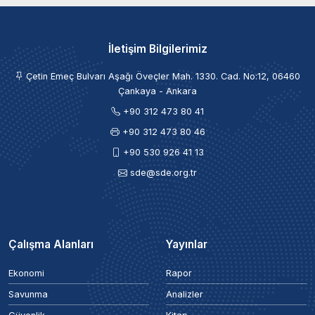
İletişim Bilgilerimiz
Çetin Emeç Bulvarı Aşağı Öveçler Mah. 1330. Cad. No:12, 06460
Çankaya - Ankara
+90 312 473 80 41
+90 312 473 80 46
+90 530 926 41 13
sde@sde.org.tr
Çalışma Alanları
Yayınlar
Ekonomi
Rapor
Savunma
Analizler