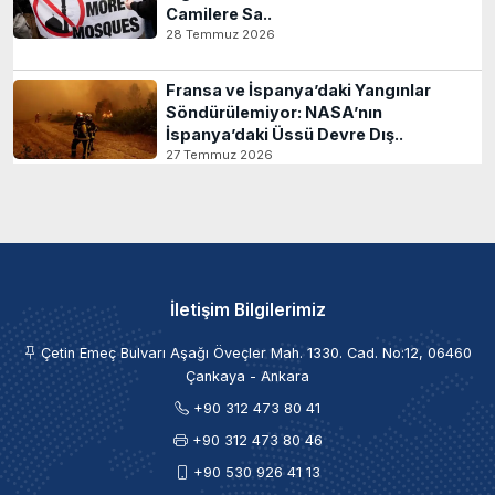
Camilere Sa..
28 Temmuz 2026
Fransa ve İspanya’daki Yangınlar
Söndürülemiyor: NASA’nın
İspanya’daki Üssü Devre Dış..
27 Temmuz 2026
İletişim Bilgilerimiz
Çetin Emeç Bulvarı Aşağı Öveçler Mah. 1330. Cad. No:12, 06460
Çankaya - Ankara
+90 312 473 80 41
+90 312 473 80 46
+90 530 926 41 13