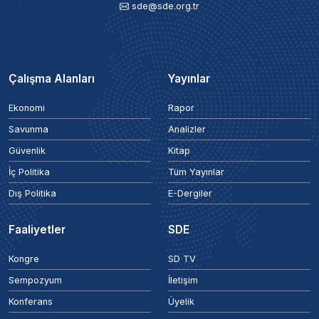
sde@sde.org.tr
Çalışma Alanları
Yayınlar
Ekonomi
Rapor
Savunma
Analizler
Güvenlik
Kitap
İç Politika
Tüm Yayınlar
Dış Politika
E-Dergiler
Faaliyetler
SDE
Kongre
SD TV
Sempozyum
İletişim
Konferans
Üyelik