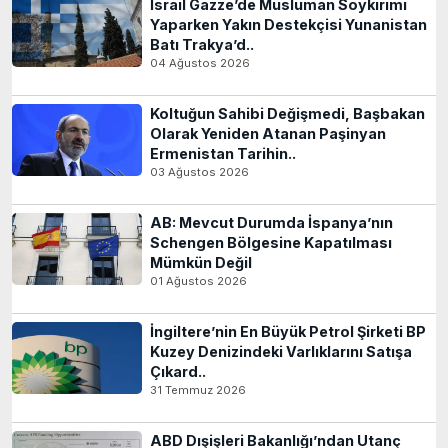
İsrail Gazze’de Müslüman Soykırımı
Yaparken Yakın Destekçisi Yunanistan
Batı Trakya’d..
04 Ağustos 2026
Koltuğun Sahibi Değişmedi, Başbakan
Olarak Yeniden Atanan Paşinyan
Ermenistan Tarihin..
03 Ağustos 2026
AB: Mevcut Durumda İspanya’nın
Schengen Bölgesine Kapatılması
Mümkün Değil
01 Ağustos 2026
İngiltere’nin En Büyük Petrol Şirketi BP
Kuzey Denizindeki Varlıklarını Satışa
Çıkard..
31 Temmuz 2026
ABD Dışişleri Bakanlığı’ndan Utanç