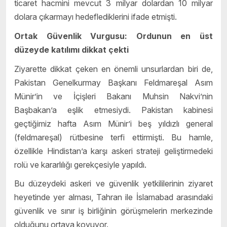
ticaret hacmini mevcut 3 milyar dolardan 10 milyar
dolara çıkarmayı hedeflediklerini ifade etmişti.
Ortak Güvenlik Vurgusu: Ordunun en üst
düzeyde katılımı dikkat çekti
Ziyarette dikkat çeken en önemli unsurlardan biri de,
Pakistan Genelkurmay Başkanı Feldmareşal Asım
Münir’in ve İçişleri Bakanı Muhsin Nakvi’nin
Başbakan’a eşlik etmesiydi. Pakistan kabinesi
geçtiğimiz hafta Asım Münir’i beş yıldızlı general
(feldmareşal) rütbesine terfi ettirmişti. Bu hamle,
özellikle Hindistan’a karşı askeri strateji geliştirmedeki
rolü ve kararlılığı gerekçesiyle yapıldı.
Bu düzeydeki askeri ve güvenlik yetkililerinin ziyaret
heyetinde yer alması, Tahran ile İslamabad arasındaki
güvenlik ve sınır iş birliğinin görüşmelerin merkezinde
olduğunu ortaya koyuyor.