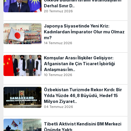
Derhal Sınır D..
20 Temmuz 2026
Japonya Siyasetinde Yeni Kriz:
Kadınlardan İmparator Olur mu Olmaz
mı?
14 Temmuz 2026
Komşular Arası İlişkiler Gelişiyor:
Afganistan ile Çin Ticaret İşbirliği
Anlaşması İm..
10 Temmuz 2026
Özbekistan Turizmde Rekor Kırdı: Bir
Yılda Yüzde 46,8 Büyüdü, Hedef 15
Milyon Ziyaret..
04 Temmuz 2026
Tibetli Aktivist Kendisini BM Merkezi
Önünde Yaktı