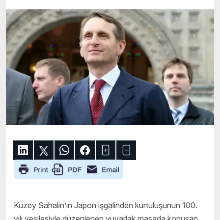
Kuzey Sahalin’in Japon işgalinden kurtuluşunun 100.
yılı vesilesiyle düzenlenen yuvarlak masada konuşan