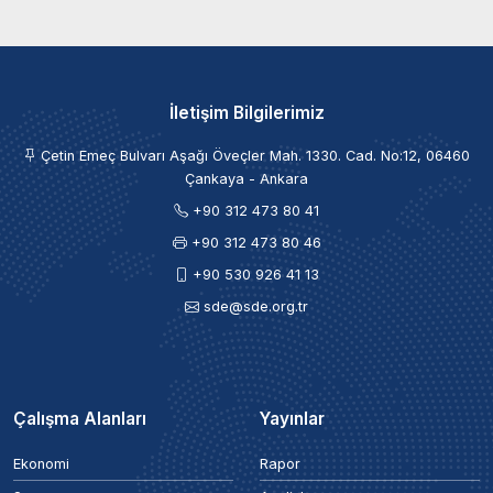
İletişim Bilgilerimiz
Çetin Emeç Bulvarı Aşağı Öveçler Mah. 1330. Cad. No:12, 06460
Çankaya - Ankara
+90 312 473 80 41
+90 312 473 80 46
+90 530 926 41 13
sde@sde.org.tr
Çalışma Alanları
Yayınlar
Ekonomi
Rapor