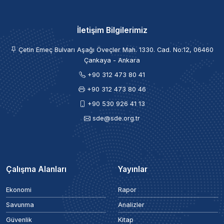
İletişim Bilgilerimiz
Çetin Emeç Bulvarı Aşağı Öveçler Mah. 1330. Cad. No:12, 06460
Çankaya - Ankara
+90 312 473 80 41
+90 312 473 80 46
+90 530 926 41 13
sde@sde.org.tr
Çalışma Alanları
Yayınlar
Ekonomi
Rapor
Savunma
Analizler
Güvenlik
Kitap