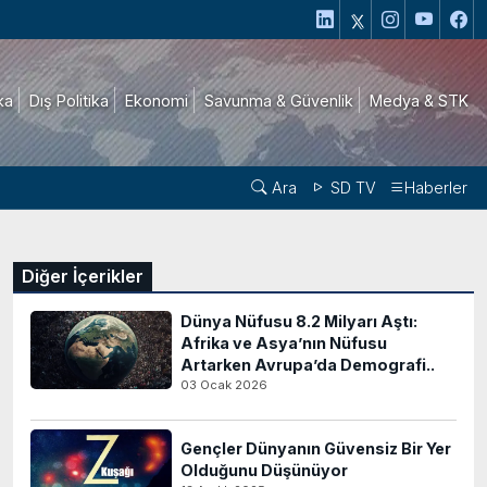
ika
Dış Politika
Ekonomi
Savunma & Güvenlik
Medya & STK
Ara
SD TV
Haberler
Diğer İçerikler
Dünya Nüfusu 8.2 Milyarı Aştı:
Afrika ve Asya’nın Nüfusu
Artarken Avrupa’da Demografi..
03 Ocak 2026
Gençler Dünyanın Güvensiz Bir Yer
Olduğunu Düşünüyor