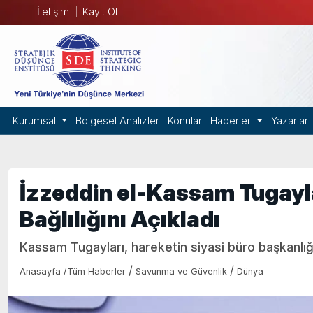
İletişim
Kayıt Ol
Kurumsal
Bölgesel Analizler
Konular
Haberler
Yazarlar
İzzeddin el-Kassam Tugayla
Bağlılığını Açıkladı
Kassam Tugayları, hareketin siyasi büro başkanlığı
/
/
Anasayfa
/
Tüm Haberler
Savunma ve Güvenlik
Dünya