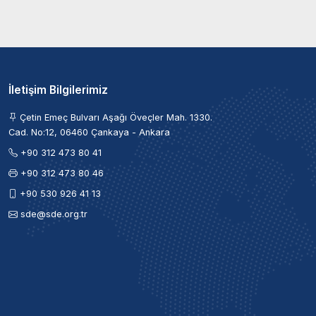
İletişim Bilgilerimiz
Çetin Emeç Bulvarı Aşağı Öveçler Mah. 1330.
Cad. No:12, 06460 Çankaya - Ankara
+90 312 473 80 41
+90 312 473 80 46
+90 530 926 41 13
sde@sde.org.tr