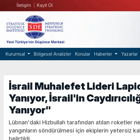
İletişim
Kayıt Ol
Kurumsal
Bölgesel Analizler
Konular
Haberler
Yazarlar
İsrail Muhalefet Lideri La
Yanıyor, İsrail'in Caydırıcılı
Yanıyor"
Lübnan'daki Hizbullah tarafından atılan roketler 
yangınların söndürülmesi için ekiplerin yetersiz ka
belirtildi.