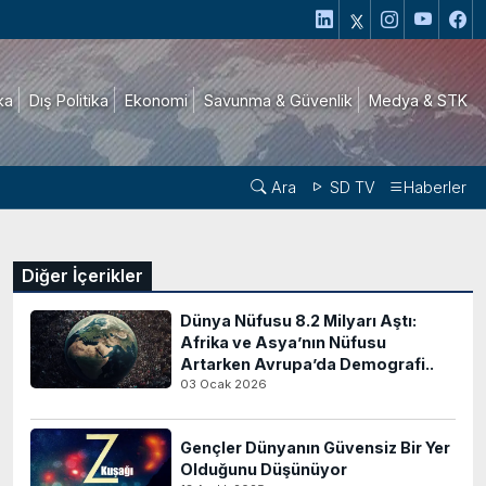
ika
Dış Politika
Ekonomi
Savunma & Güvenlik
Medya & STK
Ara
SD TV
Haberler
Diğer İçerikler
Dünya Nüfusu 8.2 Milyarı Aştı:
Afrika ve Asya’nın Nüfusu
Artarken Avrupa’da Demografi..
03 Ocak 2026
Gençler Dünyanın Güvensiz Bir Yer
Olduğunu Düşünüyor