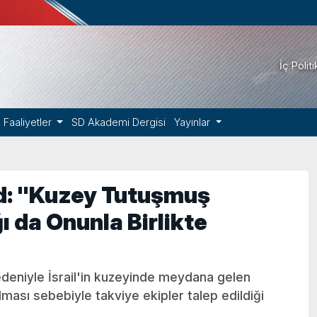
İç Polit
Faaliyetler
SD Akademi Dergisi
Yayınlar
pid: "Kuzey Tutuşmuş
ğı da Onunla Birlikte
nedeniyle İsrail'in kuzeyinde meydana gelen
lması sebebiyle takviye ekipler talep edildiği