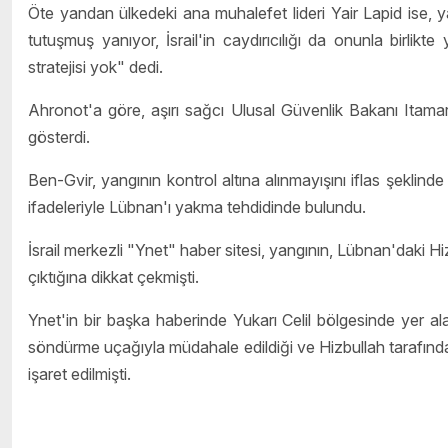
Öte yandan ülkedeki ana muhalefet lideri Yair Lapid ise, 
tutuşmuş yanıyor, İsrail'in caydırıcılığı da onunla birli
stratejisi yok" dedi.
Ahronot'a göre, aşırı sağcı Ulusal Güvenlik Bakanı Itamar
gösterdi.
Ben-Gvir, yangının kontrol altına alınmayışını iflas şekli
ifadeleriyle Lübnan'ı yakma tehdidinde bulundu.
İsrail merkezli "Ynet" haber sitesi, yangının, Lübnan'daki Hi
çıktığına dikkat çekmişti.
Ynet'in bir başka haberinde Yukarı Celil bölgesinde yer al
söndürme uçağıyla müdahale edildiği ve Hizbullah tarafından 
işaret edilmişti.