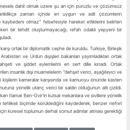
mesele dahil olmak üzere şu an için pürüzlü ve çözümsüz
şletildikçe zaman içinde en uygun ve adil çözümlerin
ın kaybedeni olmaz" felsefesiyle hareket ettiklerini belirten
askeri bir tehdit oluşturmayacağı, refah odaklı yepyeni bir
guladı.
karşı ortak bir diplomatik cephe de kuruldu. Türkiye, Birleşik
Arabistan ve Ürdün dışişleri bakanları yayımladıkları ortak
hşeti ve şiddet eylemlerini en sert dille kınadı. Ortak
ilen insanlık dışı muamelelerin “dehşet verici, aşağılayıcı ve
aki kişilerin kameralar karşısında ve kamuoyu önünde kasten
una yönelik utanç verici bir saldırı olduğunun altı çizildi.
 Bakan Itamar Ben-Gvir’in kutsal mekanlara ve sivillere yönelik
ğı tehlikeli biçimde körüklediğini kaydederek, benzer nefret
i için küresel toplumun derhal somut adımlar atması gerektiği