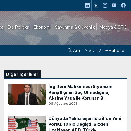
ika
Dış Politika
Ekonomi
Savunma & Güvenlik
Medya & STK
Ara
SD TV
Haberler
Diğer İçerikler
İngiltere Mahkemesi Siyonizm
Karşıtlığının Suç Olmadığına,
Aksine Yasa ile Korunan Bi..
06 Ağustos 2026
Dünyada Yalnızlaşan İsrail'de Yeni
Korku: Tablo Değişti, Bizden
Uzaklaşan ABD, Türkiy..