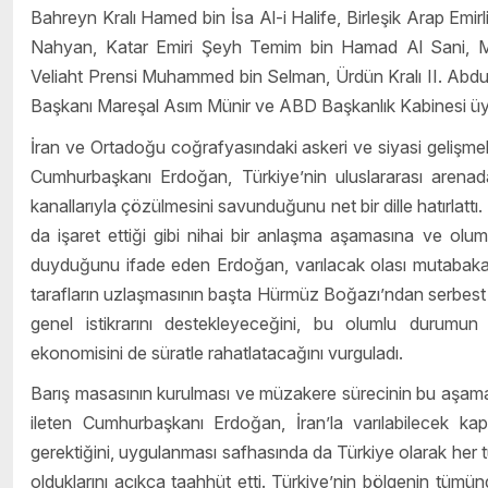
Bahreyn Kralı Hamed bin İsa Al-i Halife, Birleşik Arap Em
Nahyan, Katar Emiri Şeyh Temim bin Hamad Al Sani, Mıs
Veliaht Prensi Muhammed bin Selman, Ürdün Kralı II. Abdu
Başkanı Mareşal Asım Münir ve ABD Başkanlık Kabinesi üye
İran ve Ortadoğu coğrafyasındaki askeri ve siyasi gelişmele
Cumhurbaşkanı Erdoğan, Türkiye’nin uluslararası arena
kanallarıyla çözülmesini savunduğunu net bir dille hatırlattı
da işaret ettiği gibi nihai bir anlaşma aşamasına ve ol
duyduğunu ifade eden Erdoğan, varılacak olası mutabakat
tarafların uzlaşmasının başta Hürmüz Boğazı’ndan serbest v
genel istikrarını destekleyeceğini, bu olumlu durumun
ekonomisini de süratle rahatlatacağını vurguladı.
Barış masasının kurulması ve müzakere sürecinin bu aşamay
ileten Cumhurbaşkanı Erdoğan, İran’la varılabilecek 
gerektiğini, uygulanması safhasında da Türkiye olarak her tü
olduklarını açıkça taahhüt etti. Türkiye’nin bölgenin tümün