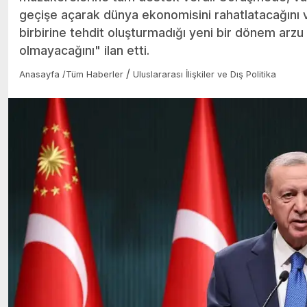
geçişe açarak dünya ekonomisini rahatlatacağını 
birbirine tehdit oluşturmadığı yeni bir dönem arzu 
olmayacağını" ilan etti.
/
Anasayfa
/
Tüm Haberler
Uluslararası İlişkiler ve Dış Politika