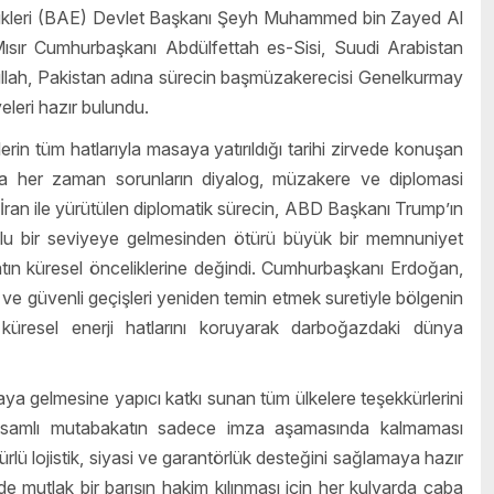
irlikleri (BAE) Devlet Başkanı Şeyh Muhammed bin Zayed Al
ır Cumhurbaşkanı Abdülfettah es-Sisi, Suudi Arabistan
llah, Pakistan adına sürecin başmüzakerecisi Genelkurmay
leri hazır bulundu.
rin tüm hatlarıyla masaya yatırıldığı tarihi zirvede konuşan
da her zaman sorunların diyalog, müzakere ve diplomasi
. İran ile yürütülen diplomatik sürecin, ABD Başkanı Trump’ın
umlu bir seviyeye gelmesinden ötürü büyük bir memnuniyet
ın küresel önceliklerine değindi. Cumhurbaşkanı Erdoğan,
e güvenli geçişleri yeniden temin etmek suretiyle bölgenin
 küresel enerji hatlarını koruyarak darboğazdaki dünya
a gelmesine yapıcı katkı sunan tüm ülkelere teşekkürlerini
kapsamlı mutabakatın sadece imza aşamasında kalmaması
rlü lojistik, siyasi ve garantörlük desteğini sağlamaya hazır
de mutlak bir barışın hakim kılınması için her kulvarda çaba