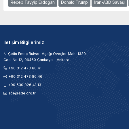
Recep Tayyip Erdoğan
Donald Trump
İran-ABD Savaşı
İletişim Bilgilerimiz
Çetin Emeç Bulvarı Aşağı Öveçler Mah. 1330.
Cad. No:12, 06460 Çankaya - Ankara
+90 312 473 80 41
+90 312 473 80 46
+90 530 926 41 13
sde@sde.org.tr