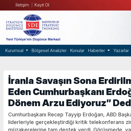
İletişim
Kayıt Ol
Kurumsal
Bölgesel Analizler
Konular
Haberler
Yazarlar
İranla Savaşın Sona Erdiril
Eden Cumhurbaşkanı Erdoğ
Dönem Arzu Ediyoruz” Ded
Cumhurbaşkanı Recep Tayyip Erdoğan, ABD Başkan
liderleriyle gerçekleştirdiği kritik telekonferans zi
müzakerelerine tam destek verdi. Görüşmede, va