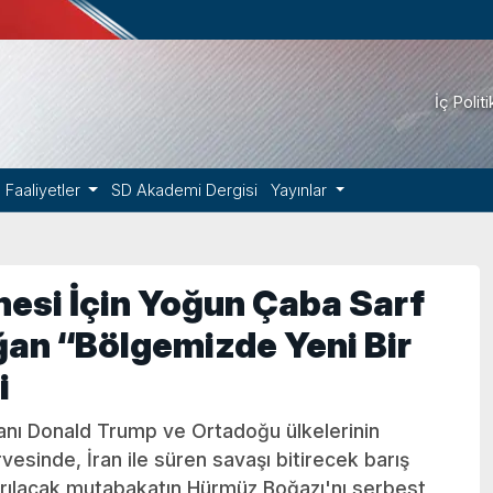
İç Polit
Faaliyetler
SD Akademi Dergisi
Yayınlar
mesi İçin Yoğun Çaba Sarf
an “Bölgemizde Yeni Bir
i
ı Donald Trump ve Ortadoğu ülkelerinin
rvesinde, İran ile süren savaşı bitirecek barış
rılacak mutabakatın Hürmüz Boğazı'nı serbest