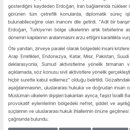
gösterdiğini kaydeden Erdoğan, İran bağlamında nükleer 
görünen tüm çetrefilli konularda, diplomatik süreç i
bulunabileceğine olan inancını dile getirdi. "Adil bir barış
Erdoğan, Türkiye’nin bölge ülkelerinin artık birbirlerine 
dönemin kapılarının aralanmasını arzu ettiğini kararlılıkla vur
Öte yandan, zirveye paralel olarak bölgedeki insani krizlere 
Arap Emirlikleri, Endonezya, Katar, Mısır, Pakistan, Suudi 
deklarasyonla, Sumud aktivistlerine yönelik tırmanan va
açıklamada, söz konusu sivil aktivistlere yönelik gerçekleştir
hiçbir surette kabul edilemez” olduğu belirtildi. Gözaltınd
aşağılanmasının, uluslararası hukuka ve doğrudan insan onur
Müslüman ülkelerin dışişleri bakanları ayrıca, faşist İsrailli
provokatif eylemlerinin bölgedeki nefret, şiddet ve aşırılı
suçlarının ve uluslararası hukuk ihlallerinin önüne geçilmes
çağrısında bulundu.