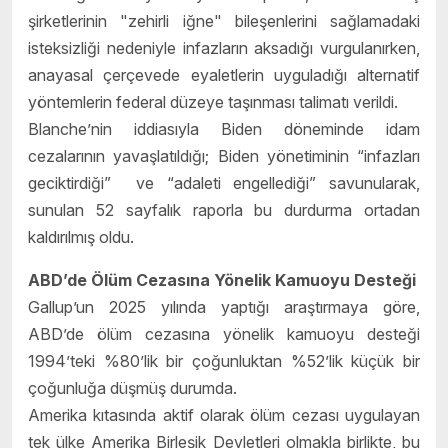
şirketlerinin "zehirli iğne" bileşenlerini sağlamadaki
isteksizliği nedeniyle infazların aksadığı vurgulanırken,
anayasal çerçevede eyaletlerin uyguladığı alternatif
yöntemlerin federal düzeye taşınması talimatı verildi.
Blanche’nin iddiasıyla Biden döneminde idam
cezalarının yavaşlatıldığı; Biden yönetiminin “infazları
geciktirdiği” ve “adaleti engellediği” savunularak,
sunulan 52 sayfalık raporla bu durdurma ortadan
kaldırılmış oldu.
ABD’de Ölüm Cezasına Yönelik Kamuoyu Desteği
Gallup’un 2025 yılında yaptığı araştırmaya göre,
ABD’de ölüm cezasına yönelik kamuoyu desteği
1994’teki %80’lik bir çoğunluktan %52’lik küçük bir
çoğunluğa düşmüş durumda.
Amerika kıtasında aktif olarak ölüm cezası uygulayan
tek ülke Amerika Birleşik Devletleri olmakla birlikte, bu