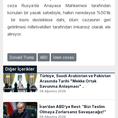
ceza Rusya’da Anayasa Mahkemesi tarafından
konulan bir yasak sebebiyle, halkın neredeyse %50’lik
bir kısmı desteklese dahi, ölüm cezasının geri
getirilmesi milletvekilleri tarafından imkansız olarak ele
alınıyor.
Donald Trump
ABD
İdam cezası
Diğer İçerikler
Türkiye, Suudi Arabistan ve Pakistan
Arasında Tarihi "Mekke Ortak
Savunma Anlaşması" ..
08 Ağustos 2026
İran’dan ABD’ye Rest: “Bizi Teslim
Olmaya Zorlarsanız Savaşacağız!”
08 Ağustos 2026