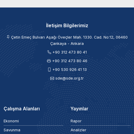
İletişim Bilgilerimiz
Çetin Emeç Bulvarı Aşağı Öveçler Mah. 1330. Cad. No:12, 06460
Çankaya - Ankara
+90 312 473 80 41
+90 312 473 80 46
+90 530 926 41 13
sde@sde.org.tr
Çalışma Alanları
Yayınlar
Ekonomi
Rapor
Savunma
Analizler