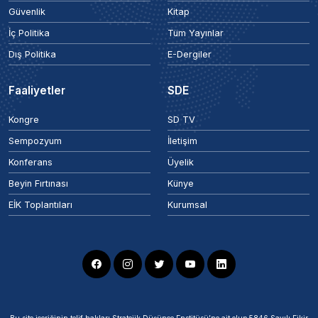
Güvenlik
Kitap
İç Politika
Tüm Yayınlar
Dış Politika
E-Dergiler
Faaliyetler
SDE
Kongre
SD TV
Sempozyum
İletişim
Konferans
Üyelik
Beyin Fırtınası
Künye
EİK Toplantıları
Kurumsal
Bu site içeriğinin telif hakları Stratejik Düşünce Enstitüsü’ne ait olup 5846 Sayılı Fikir