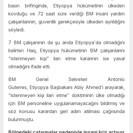
basın brifinginde,
Etiyopya
hükümetinin ülkeden
kovduğu ve 72 saat süre verdiği BM insani yardım
çalışanlarının, güvenlik gerekçesiyle ülkeden ayrıldığını
söyledi.
7 BM çalışanının da şu anda
Etiyopya
'da olmadığını
belirten Haq,
Etiyopya
hükümetinin BM çalışanlarını
"istenmeyen kişi" ilan etme kararının ise yasal
olmadığını ifade etti.
BM Genel Sekreteri Antonio
Guterres,
Etiyopya
Başbakanı Abiy Ahmed'i arayarak,
"istenmeyen kişi ilan etme" doktrininin ülke olmadığı
için BM personeline uygulanamayacağını bildirmiş ve
söz konusu karardan geri adım atılması çağrısında
bulunmuştu.
Bölgedeki çatışmalar nedeniyle insani kriz artıyor