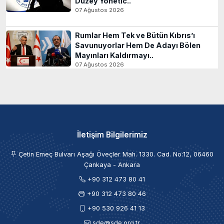
Düzey Yönetic..
07 Ağustos 2026
Rumlar Hem Tek ve Bütün Kıbrıs’ı
Savunuyorlar Hem De Adayı Bölen
Mayınları Kaldırmayı..
07 Ağustos 2026
İletişim Bilgilerimiz
Çetin Emeç Bulvarı Aşağı Öveçler Mah. 1330. Cad. No:12, 06460
Çankaya - Ankara
+90 312 473 80 41
+90 312 473 80 46
+90 530 926 41 13
sde@sde.org.tr