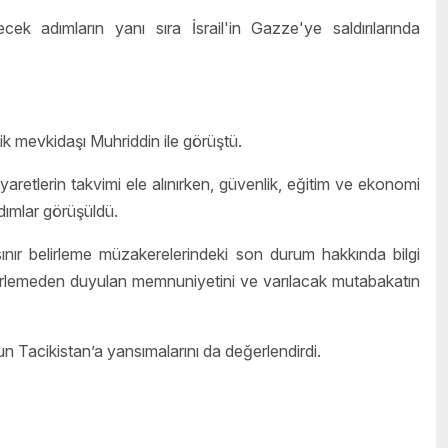
lecek adımların yanı sıra İsrail'in Gazze'ye saldırılarında
 mevkidaşı Muhriddin ile görüştü.
aretlerin takvimi ele alınırken, güvenlik, eğitim ve ekonomi
 adımlar görüşüldü.
sınır belirleme müzakerelerindeki son durum hakkında bilgi
erlemeden duyulan memnuniyetini ve varılacak mutabakatın
n Tacikistan’a yansımalarını da değerlendirdi.