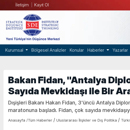
İletişim
Kayıt Ol
Kurumsal
Bölgesel Analizler
Konular
Haberler
Yazarlar
Bakan Fidan, "Antalya Dip
Sayıda Mevkidaşı ile Bir Ar
Dışişleri Bakanı Hakan Fidan, 3'üncü Antalya Di
maratonuna başladı. Fidan, çok sayıda mevkidaşıyl
/
/
Anasayfa
/
Tüm Haberler
Uluslararası İlişkiler ve Dış Politika
Türk