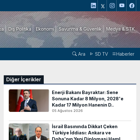
ika
Dış Politika
Ekonomi
Savunma & Güvenlik
Medya & STK
Ara
SD TV
Haberler
Diğer İçerikler
Enerji Bakanı Bayraktar: Sene
Sonuna Kadar 8 Milyon, 2028'e
Kadar 17 Milyon Hanenin D..
05 Ağustos 2026
İsrail Basınında Dikkat Çeken
Türkiye İddiası: Ankara ve
Doha'nın Yeni Diplomasi Haml..