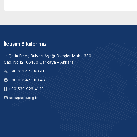
İletişim Bilgilerimiz
Çetin Emeç Bulvarı Aşağı Öveçler Mah. 1330.
Cad. No:12, 06460 Çankaya - Ankara
+90 312 473 80 41
+90 312 473 80 46
+90 530 926 41 13
sde@sde.org.tr