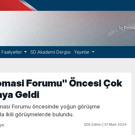
İç Polit
Faaliyetler
SD Akademi Dergisi
Yayınlar
lomasi Forumu" Öncesi Çok
aya Geldi
plomasi Forumu öncesinde yoğun görüşme
a ikili görüşmelerde bulundu.
SDE Editör | 01 Mart 2024
iye