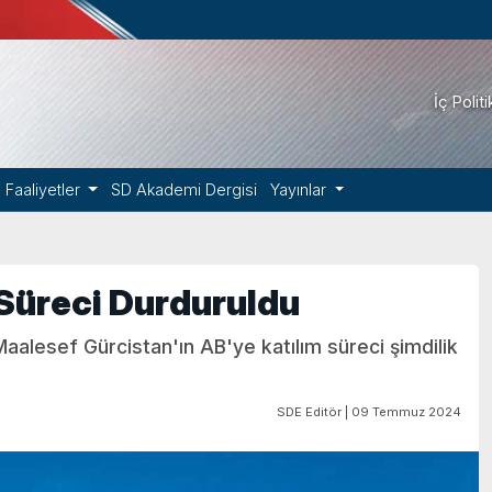
İç Polit
Faaliyetler
SD Akademi Dergisi
Yayınlar
 Süreci Durduruldu
Maalesef Gürcistan'ın AB'ye katılım süreci şimdilik
SDE Editör | 09 Temmuz 2024