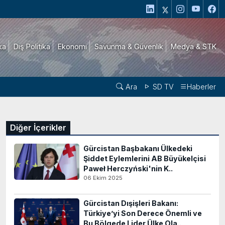
ika
Dış Politika
Ekonomi
Savunma & Güvenlik
Medya & STK
Ara
SD TV
Haberler
Diğer İçerikler
Gürcistan Başbakanı Ülkedeki
Şiddet Eylemlerini AB Büyükelçisi
Paweł Herczyński'nin K..
06 Ekim 2025
Gürcistan Dışişleri Bakanı:
Türkiye’yi Son Derece Önemli ve
Bu Bölgede Lider Ülke Ola..