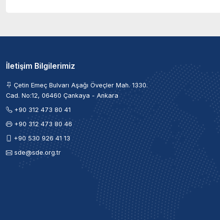
İletişim Bilgilerimiz
Çetin Emeç Bulvarı Aşağı Öveçler Mah. 1330.
Cad. No:12, 06460 Çankaya - Ankara
+90 312 473 80 41
+90 312 473 80 46
+90 530 926 41 13
sde@sde.org.tr