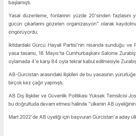
başlamıştı.
Yasal düzenleme, fonlarının yüzde 20'sinden fazlasını yu
gücün çıkarlarını gözeten organizasyon" olarak kaydolmalar
öngörüyordu.
İktidardaki Gürcü Hayali Partisi'nin nisanda sunduğu ve
yasa tasarısı, 18 Mayıs'ta Cumhurbaşkanı Salome Zurabişvil
oylamada 4'e karşı 84 oyla tekrar kabul edilmesiyle Zurabişvi
AB-Gürcistan arasındaki ilişkileri de bu yasasının yürürlüğe g
birçok kez çağrı yapmıştı.
AB Dış İlişkiler ve Güvenlik Politikası Yüksek Temsilcisi Jo
bu doğrultuda devam etmesi halinde "ülkenin AB üyeliğinin 
Mart 2022'de AB üyeliği için başvuran Gürcistan'a aday ülke