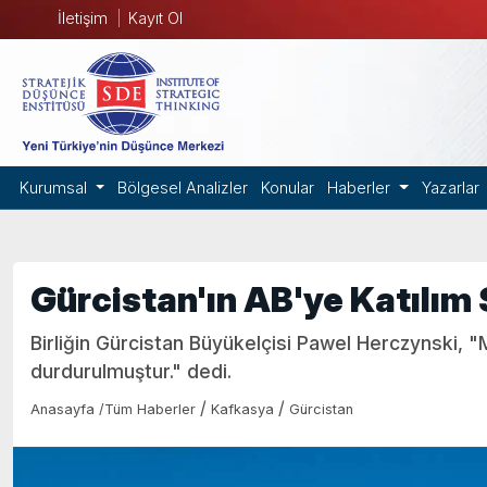
İletişim
Kayıt Ol
Kurumsal
Bölgesel Analizler
Konular
Haberler
Yazarlar
Gürcistan'ın AB'ye Katılım
Birliğin Gürcistan Büyükelçisi Pawel Herczynski, "
durdurulmuştur." dedi.
/
/
Anasayfa
/
Tüm Haberler
Kafkasya
Gürcistan