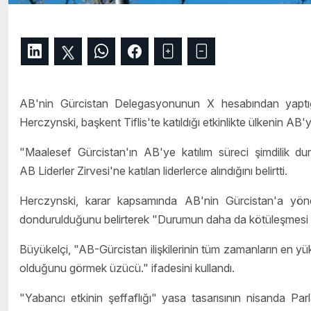
AB'nin Gürcistan Delegasyonunun X hesabından yaptığı
Herczynski, başkent Tiflis'te katıldığı etkinlikte ülkenin AB'ye
"Maalesef Gürcistan'ın AB'ye katılım süreci şimdilik du
AB Liderler Zirvesi'ne katılan liderlerce alındığını belirtti.
Herczynski, karar kapsamında AB'nin Gürcistan'a yöne
dondurulduğunu belirterek "Durumun daha da kötüleşmesi ha
Büyükelçi, "AB-Gürcistan ilişkilerinin tüm zamanların en y
olduğunu görmek üzücü." ifadesini kullandı.
"Yabancı etkinin şeffaflığı" yasa tasarısının nisanda Pa