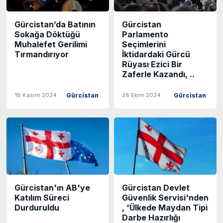
Gürcistan’da Batının
Gürcistan
Sokağa Döktüğü
Parlamento
Muhalefet Gerilimi
Seçimlerini
Tırmandırıyor
İktidardaki Gürcü
Rüyası Ezici Bir
Zaferle Kazandı, ..
18 Kasım 2024
28 Ekim 2024
Gürcistan
Gürcistan
Gürcistan'ın AB'ye
Gürcistan Devlet
Katılım Süreci
Güvenlik Servisi'nden
Durduruldu
, 'Ülkede Maydan Tipi
Darbe Hazırlığı