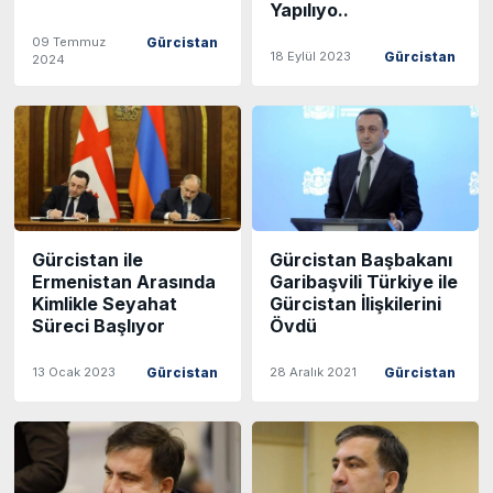
Yapılıyo..
09 Temmuz
Gürcistan
18 Eylül 2023
Gürcistan
2024
Gürcistan ile
Gürcistan Başbakanı
Ermenistan Arasında
Garibaşvili Türkiye ile
Kimlikle Seyahat
Gürcistan İlişkilerini
Süreci Başlıyor
Övdü
13 Ocak 2023
28 Aralık 2021
Gürcistan
Gürcistan