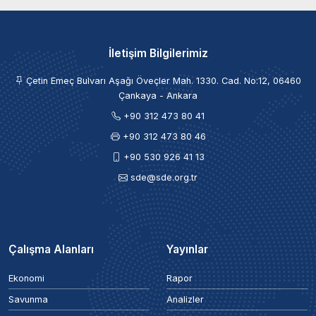
İletişim Bilgilerimiz
Çetin Emeç Bulvarı Aşağı Öveçler Mah. 1330. Cad. No:12, 06460
Çankaya - Ankara
+90 312 473 80 41
+90 312 473 80 46
+90 530 926 41 13
sde@sde.org.tr
Çalışma Alanları
Yayınlar
Ekonomi
Rapor
Savunma
Analizler