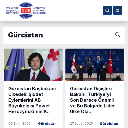
Gürcistan
Gürcistan Başbakanı
Gürcistan Dışişleri
Ülkedeki Şiddet
Bakanı: Türkiye’yi
Eylemlerini AB
Son Derece Önemli
Büyükelçisi Paweł
ve Bu Bölgede Lider
Herczyński'nin K..
Ülke Ola..
06 Ekim 2025
27 Şubat 2025
Gürcistan
Gürcistan