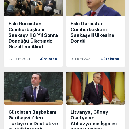
Eski Gürcistan
Eski Gürcistan
Cumhurbaşkanı
Cumhurbaşkanı
Saakaşvili 8 Yıl Sonra
Saakaşvili Ülkesine
Döndüğü Ülkesinde
Döndü
Gözaltına Alınd..
02 Ekim 2021
01 Ekim 2021
Gürcistan
Gürcistan
Gürcistan Başbakanı
Litvanya, Güney
Garibaşvili'den
Osetya ve
Türkiye ile Dostluk ve
Abhazya'nın İşgalini