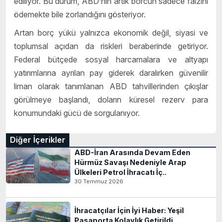
ediliyor. Bu durum, ABD’nin artık borcun sadece faizini
ödemekte bile zorlandığını gösteriyor.
Artan borç yükü yalnızca ekonomik değil, siyasi ve
toplumsal açıdan da riskleri beraberinde getiriyor.
Federal bütçede sosyal harcamalara ve altyapı
yatırımlarına ayrılan pay giderek daralırken güvenilir
liman olarak tanımlanan ABD tahvillerinden çıkışlar
görülmeye başlandı, doların küresel rezerv para
konumundaki gücü de sorgulanıyor.
Diğer İçerikler
ABD-İran Arasında Devam Eden
Hürmüz Savaşı Nedeniyle Arap
Ülkeleri Petrol İhracatı İç..
30 Temmuz 2026
İhracatçılar İçin İyi Haber: Yeşil
Pasaporta Kolaylık Getirildi