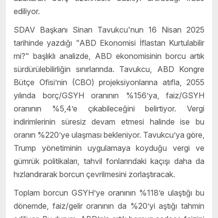
ediliyor.
SDAV Başkanı Sinan Tavukcu'nun 16 Nisan 2025
tarihinde yazdığı "ABD Ekonomisi İflastan Kurtulabilir
mi?" başlıklı analizde, ABD ekonomisinin borcu artık
sürdürülebilirliğin sınırlarında. Tavukcu, ABD Kongre
Bütçe Ofisi’nin (CBO) projeksiyonlarına atıfla, 2055
yılında borç/GSYH oranının %156’ya, faiz/GSYH
oranının %5,4’e çıkabileceğini belirtiyor. Vergi
indirimlerinin süresiz devam etmesi halinde ise bu
oranın %220’ye ulaşması bekleniyor. Tavukcu’ya göre,
Trump yönetiminin uygulamaya koyduğu vergi ve
gümrük politikaları, tahvil fonlarındaki kaçışı daha da
hızlandırarak borcun çevrilmesini zorlaştıracak.
Toplam borcun GSYH’ye oranının %118’e ulaştığı bu
dönemde, faiz/gelir oranının da %20’yi aştığı tahmin