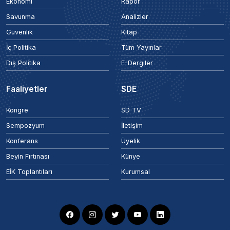
Ekonomi
Rapor
Savunma
Analizler
Güvenlik
Kitap
İç Politika
Tüm Yayınlar
Dış Politika
E-Dergiler
Faaliyetler
SDE
Kongre
SD TV
Sempozyum
İletişim
Konferans
Üyelik
Beyin Fırtınası
Künye
EİK Toplantıları
Kurumsal