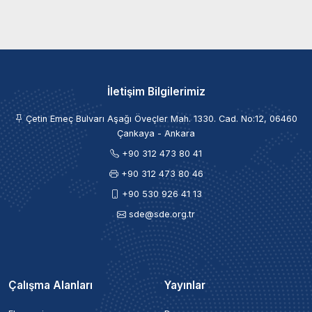
İletişim Bilgilerimiz
Çetin Emeç Bulvarı Aşağı Öveçler Mah. 1330. Cad. No:12, 06460
Çankaya - Ankara
+90 312 473 80 41
+90 312 473 80 46
+90 530 926 41 13
sde@sde.org.tr
Çalışma Alanları
Yayınlar