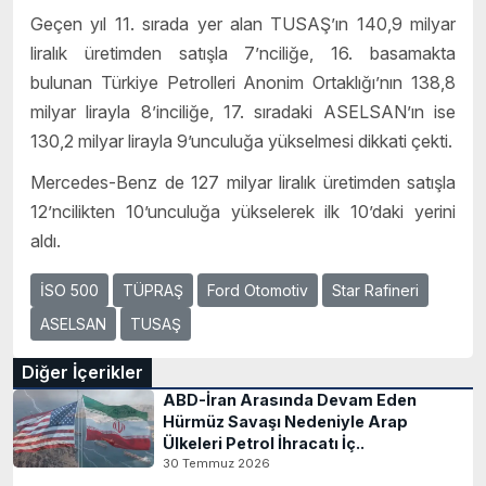
Geçen yıl 11. sırada yer alan TUSAŞ’ın 140,9 milyar
liralık üretimden satışla 7’nciliğe, 16. basamakta
bulunan Türkiye Petrolleri Anonim Ortaklığı’nın 138,8
milyar lirayla 8’inciliğe, 17. sıradaki ASELSAN’ın ise
130,2 milyar lirayla 9’unculuğa yükselmesi dikkati çekti.
Mercedes-Benz de 127 milyar liralık üretimden satışla
12’ncilikten 10’unculuğa yükselerek ilk 10’daki yerini
aldı.
İSO 500
TÜPRAŞ
Ford Otomotiv
Star Rafineri
ASELSAN
TUSAŞ
Diğer İçerikler
ABD-İran Arasında Devam Eden
Hürmüz Savaşı Nedeniyle Arap
Ülkeleri Petrol İhracatı İç..
30 Temmuz 2026