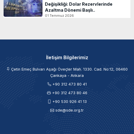
Değişikliği: Dolar Rezervlerinde
Azaltma Dönemi Başlı..
01 Temmuz 2026
İletişim Bilgilerimiz
Çetin Emeç Bulvarı Aşağı Öveçler Mah. 1330. Cad. No:12, 06460
Çankaya - Ankara
+90 312 473 80 41
+90 312 473 80 46
+90 530 926 41 13
sde@sde.org.tr