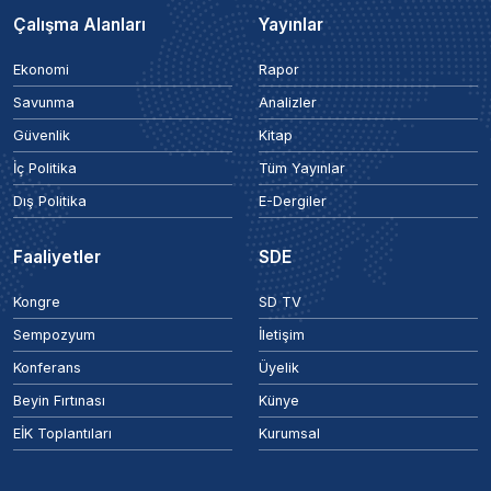
Çalışma Alanları
Yayınlar
Ekonomi
Rapor
Savunma
Analizler
Güvenlik
Kitap
İç Politika
Tüm Yayınlar
Dış Politika
E-Dergiler
Faaliyetler
SDE
Kongre
SD TV
Sempozyum
İletişim
Konferans
Üyelik
Beyin Fırtınası
Künye
EİK Toplantıları
Kurumsal