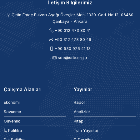
İletişim Bilgilerimiz
Çetin Emeç Bulvarı Aşağı Öveçler Mah. 1330. Cad. No:12, 06460
Çankaya - Ankara
+90 312 473 80 41
+90 312 473 80 46
+90 530 926 41 13
sde@sde.org.tr
Çalışma Alanları
Yayınlar
Ekonomi
Rapor
Savunma
Analizler
Güvenlik
Kitap
İç Politika
Tüm Yayınlar
Dış Politika
E-Dergiler