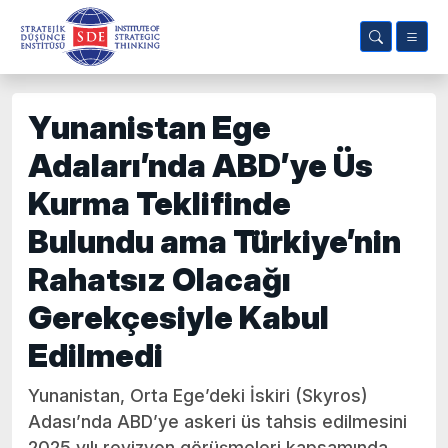
Yunanistan Ege
Adaları’nda ABD’ye Üs
Kurma Teklifinde
Bulundu ama Türkiye’nin
Rahatsız Olacağı
Gerekçesiyle Kabul
Edilmedi
Yunanistan, Orta Ege’deki İskiri (Skyros)
Adası’nda ABD’ye askeri üs tahsis edilmesini
2025 yılı revizyon görüşmeleri kapsamında