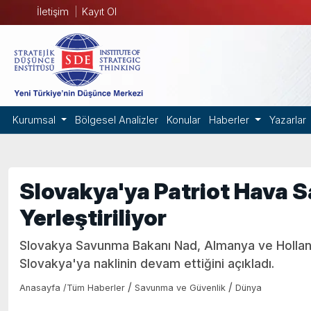
İletişim
Kayıt Ol
Kurumsal
Bölgesel Analizler
Konular
Haberler
Yazarlar
Slovakya'ya Patriot Hava 
Yerleştiriliyor
Slovakya Savunma Bakanı Nad, Almanya ve Holland
Slovakya'ya naklinin devam ettiğini açıkladı.
/
/
Anasayfa
/
Tüm Haberler
Savunma ve Güvenlik
Dünya