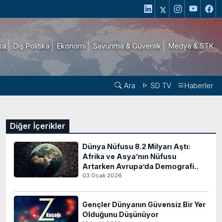
ika
Dış Politika
Ekonomi
Savunma & Güvenlik
Medya & STK
Ara
SD TV
Haberler
Diğer İçerikler
Dünya Nüfusu 8.2 Milyarı Aştı:
Afrika ve Asya’nın Nüfusu
Artarken Avrupa’da Demografi..
03 Ocak 2026
Gençler Dünyanın Güvensiz Bir Yer
Olduğunu Düşünüyor