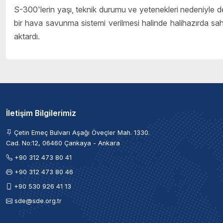
S-300'lerin yaşı, teknik durumu ve yetenekleri nedeniyle değ
bir hava savunma sistemi verilmesi halinde halihazırda s
aktardı.
İletişim Bilgilerimiz
Çetin Emeç Bulvarı Aşağı Öveçler Mah. 1330.
Cad. No:12, 06460 Çankaya - Ankara
+90 312 473 80 41
+90 312 473 80 46
+90 530 926 41 13
sde@sde.org.tr